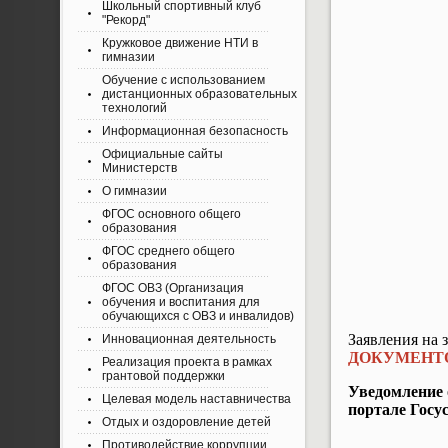
Школьный спортивный клуб
"Рекорд"
Кружковое движение НТИ в
гимназии
Обучение с использованием
дистанционных образовательных
технологий
Информационная безопасность
Официальные сайты
Министерств
О гимназии
ФГОС основного общего
образования
ФГОС среднего общего
образования
ФГОС ОВЗ (Организация
обучения и воспитания для
обучающихся с ОВЗ и инвалидов)
Заявления на 
Инновационная деятельность
ДОКУМЕНТО
Реализация проекта в рамках
грантовой поддержки
Уведомление 
Целевая модель наставничества
портале Госус
Отдых и оздоровление детей
Противодействие коррупции