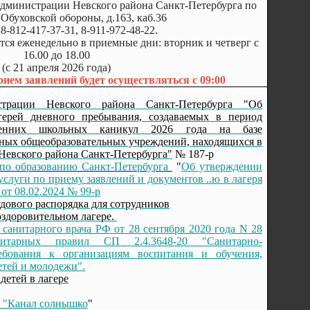
администрации Невского района Санкт-Петербурга по
. Обуховской обороны, д.163, каб.36
8-812-417-37-31, 8-911-972-48-22.
ся еженедельно в приемные дни: вторник и четверг с
16.00 до 18.00
(с 21 апреля 2026 года)
рием заявлений будет осуществляться с 09:00
страции Невского района Санкт-Петербурга
"Об
герей дневного пребывания, создаваемых в период
сенних школьных каникул 2026 года на базе
ных общеобразовательных учреждений, находящихся в
Невского района Санкт-Петербурга"
№ 187-р
 по образованию Санкт-Петербурга
"
Об утверждении
услуги по приему заявлений и документов ..ю в лагеря
 от 08.02.2024 № 99-р
дового распорядка для сотрудников
оздоровительном лагере.
санитарного врача РФ от 28 сентября 2020 года N 28
итарных правил СП 2.4.3648-20 "Санитарно-
ебования к организациям воспитания и обучения,
етей и молодежи".
 детей
в лагере
 "Канал солнышко
"