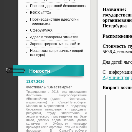
Паспорт дорожной безопасности
Название:
ВФСК «ГТО»
государств
Противодействие идеологии
организован
терроризма
Петербурга
Сферум/MAX
Расположение
Адрес и телефоны гимназии
Зарегистрироваться на сайте
Стоимость п
Новая жизнь привычных вещей
5636,4,стоимос
(конкурс)
Для детей льг
С информаци
Администраци
13.07.2026
Возраст воспи
Фестиваль "ВместеЯрче"
Традиционно с 2016 года проводится
Фестиваль энергосбережения
#ВместеЯрче (далее – Фестиваль,
мероприятие) в Санкт-Петербурге.
Массовые мероприятия в поддержку
бережного отношения к природным
ресурсам, труду энергетиков и
экологического просвещения на базе
школ, детских садов, ВУЗов, домов
культуры и библиотек успешно
проходят как в оффлайн, так и в онлайн
форматах. В Санкт-Петербурге