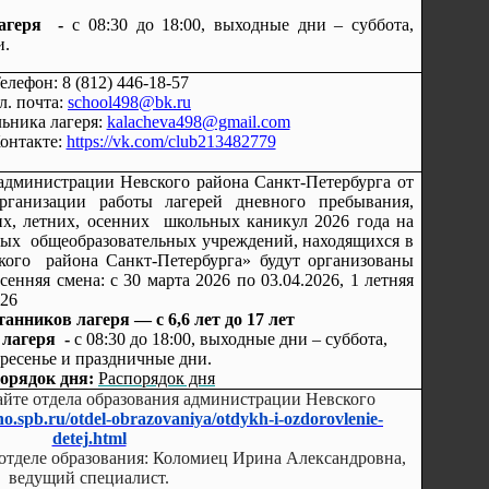
агеря -
с 08:30 до 18:00, выходные дни – суббота,
и.
елефон:
8 (812) 446-18-57
л. почта:
school498@bk.ru
льника лагеря:
kalacheva498@gmail.com
онтакте:
https://vk.com/club213482779
дминистрации Невского района Санкт-Петербурга от
ганизации работы лагерей дневного пребывания,
их, летних, осенних школьных каникул 2026 года на
ных общеобразовательных учреждений, находящихся в
кого района Санкт-Петербурга»
будут организованы
сенняя смена: с 30 марта 2026 по 03.04.2026, 1 летняя
026
анников лагеря — с 6,6 лет до 17 лет
лагеря -
с 08:30 до 18:00, выходные дни – суббота,
ресенье
и праздничные дни.
орядок дня:
Распорядок дня
айте отдела образования администрации Невского
o.spb.ru/otdel-obrazovaniya/otdykh-i-ozdorovlenie-
detej.html
отделе образования: Коломиец Ирина Александровна,
ведущий специалист.