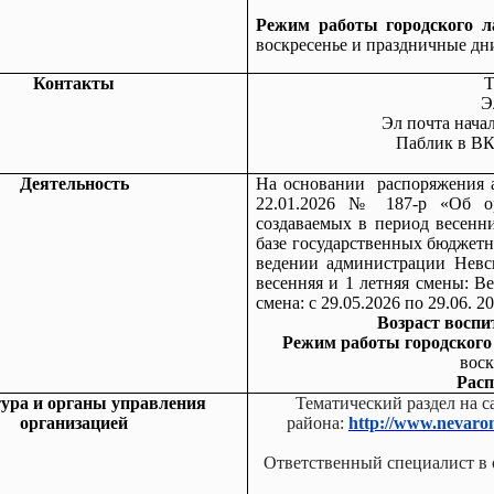
Режим работы городского л
воскресенье
и праздничные дн
Контакты
Т
Э
Эл почта нача
Паблик в ВК
Деятельность
На основании распоряжения а
22.01.2026 № 187-р «Об ор
создаваемых в период весенн
базе государственных бюджет
ведении администрации Невс
весенняя и 1 летняя смены: Ве
смена: с 29.05.2026 по 29.06. 2
Возраст воспит
Режим работы городского 
воск
Расп
ура и органы управления
Тематический раздел на с
организацией
района:
http://www.nevaron
Ответственный специалист в 