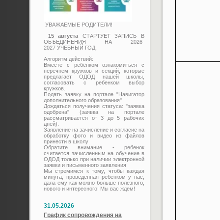
УВАЖАЕМЫЕ РОДИТЕЛИ!
15 августа
СТАРТУЕТ ЗАПИСЬ В
ОБЪЕДИНЕНИЯ НА 2026-
2027 УЧЕБНЫЙ ГОД.
Алгоритм действий:
Вместе с ребёнком ознакомиться с
перечнем кружков и секций, которые
предлагает ОДОД нашей школы,
согласовать с ребенком выбор
кружков.
Подать заявку на портале "Навигатор
дополнительного образования"
Дождаться получения статуса: "заявка
одобрена" (заявка на портале
рассматривается от 3 до 5 рабочих
дней).
Заявление на зачисление и согласие на
обработку фото и видео из файлов
принести в школу
Обратите внимание - ребенок
считается зачисленным на обучение в
ОДОД только при наличии электронной
заявки и письменного заявления
Мы стремимся к тому, чтобы каждая
минута, проведенная ребенком у нас,
дала ему как можно больше полезного,
нового и интересного! Мы вас ждем!
31.05.2026
График сопровождения на