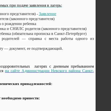
мых при подаче заявления в лагерь:
нного представителя) -
Заявление
теля (законного представителя)
а о рождении ребенка
ка и СНИЛС родителя (законного представителя)
ебенка (обязательна прописка в Санкт-Петербурге)
х родителей — справка с места работы одного из
оту — документ, ее подтверждающий.
оздоровительных лагерях с дневным пребыванием
ься
на сайте Администрации Невского района Санкт-
гиенических принадлежностей:
т необходимо принести: