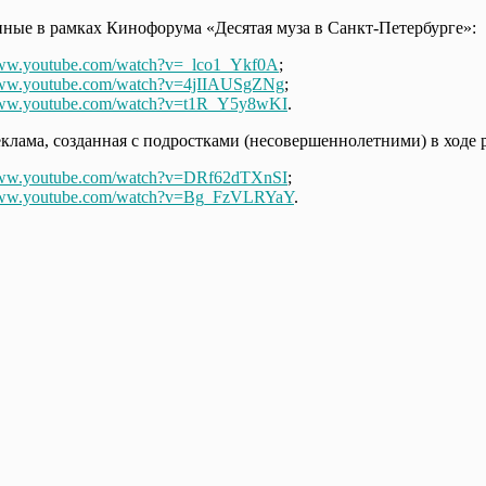
нные в рамках Кинофорума «Десятая муза в Санкт-Петербурге»:
www.youtube.com/watch?v=_lco1_Ykf0A
;
www.youtube.com/watch?v=4jIIAUSgZNg
;
/www.youtube.com/watch?v=t1R_Y5y8wKI
.
клама, созданная с подростками (несовершеннолетними) в ходе 
/www.youtube.com/watch?v=DRf62dTXnSI
;
/www.youtube.com/watch?v=Bg_FzVLRYaY
.