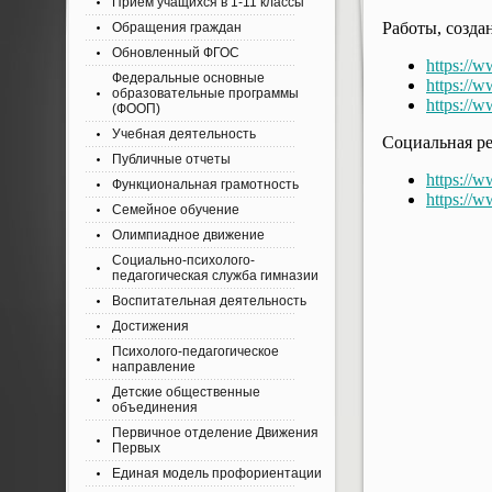
Приём учащихся в 1-11 классы
Работы, созда
Обращения граждан
Обновленный ФГОС
https://
Федеральные основные
https://
образовательные программы
https:/
(ФООП)
Учебная деятельность
Социальная ре
Публичные отчеты
https:/
Функциональная грамотность
https:/
Семейное обучение
Олимпиадное движение
Социально-психолого-
педагогическая служба гимназии
Воспитательная деятельность
Достижения
Психолого-педагогическое
направление
Детские общественные
объединения
Первичное отделение Движения
Первых
Единая модель профориентации