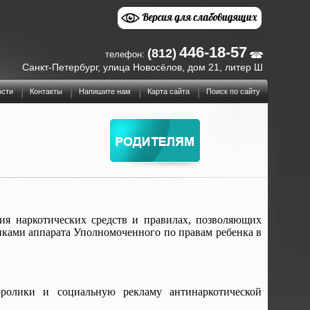
446-18-57
(812)
телефон:
Санкт-Петербург, улица Новосёлов, дом 21, литер Ш
ости
Контакты
Напишите нам
Карта сайта
Поиск по сайту
я наркотических средств и правилах, позволяющих
иками аппарата Уполномоченного по правам ребенка в
оролики и социальную рекламу антинаркотической