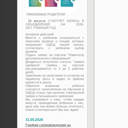
УВАЖАЕМЫЕ РОДИТЕЛИ!
15 августа
СТАРТУЕТ ЗАПИСЬ В
ОБЪЕДИНЕНИЯ НА 2026-
2027 УЧЕБНЫЙ ГОД.
Алгоритм действий:
Вместе с ребёнком ознакомиться с
перечнем кружков и секций, которые
предлагает ОДОД нашей школы,
согласовать с ребенком выбор
кружков.
Подать заявку на портале "Навигатор
дополнительного образования"
Дождаться получения статуса: "заявка
одобрена" (заявка на портале
рассматривается от 3 до 5 рабочих
дней).
Заявление на зачисление и согласие на
обработку фото и видео из файлов
принести в школу
Обратите внимание - ребенок
считается зачисленным на обучение в
ОДОД только при наличии электронной
заявки и письменного заявления
Мы стремимся к тому, чтобы каждая
минута, проведенная ребенком у нас,
дала ему как можно больше полезного,
нового и интересного! Мы вас ждем!
31.05.2026
График сопровождения на