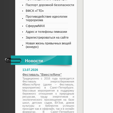
Паспорт дорожной безопасности
ВФСК «ГТО»
Противодействие идеологии
терроризма
Сферум/MAX
Адрес и телефоны гимназии
Зарегистрироваться на сайте
Новая жизнь привычных вещей
(конкурс)
13.07.2026
Фестиваль "ВместеЯрче"
Традиционно с 2016 года проводится
Фестиваль энергосбережения
#ВместеЯрче (далее – Фестиваль,
мероприятие) в Санкт-Петербурге.
Массовые мероприятия в поддержку
бережного отношения к природным
ресурсам, труду энергетиков и
экологического просвещения на базе
школ, детских садов, ВУЗов, домов
культуры и библиотек успешно
проходят как в оффлайн, так и в онлайн
форматах. В Санкт-Петербурге