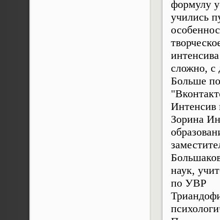
формулу у
учились п
особеннос
творческое
интенсива
сложно, с 
Больше по
"Вконтакте
Интенсив 
Зорина Ин
образован
заместите
Большаков
наук, учи
по УВР
Триандофи
психологи