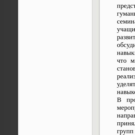
пред
гуман
семин
учащи
разви
обсуд
навык
что м
стано
реали
уделя
навык
В пр
меро
напра
приня
групп