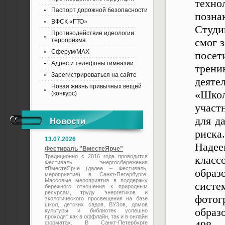
техн
Паспорт дорожной безопасности
позна
ВФСК «ГТО»
Студи
Противодействие идеологии
смог 
терроризма
Сферум/MAX
посет
Адрес и телефоны гимназии
трен
Зарегистрироваться на сайте
деяте
Новая жизнь привычных вещей
«Школ
(конкурс)
участ
для д
риска.
13.07.2026
Надее
Фестиваль "ВместеЯрче"
Традиционно с 2016 года проводится
класс
Фестиваль энергосбережения
#ВместеЯрче (далее – Фестиваль,
образ
мероприятие) в Санкт-Петербурге.
Массовые мероприятия в поддержку
систе
бережного отношения к природным
ресурсам, труду энергетиков и
фото
экологического просвещения на базе
школ, детских садов, ВУЗов, домов
образ
культуры и библиотек успешно
проходят как в оффлайн, так и в онлайн
форматах. В Санкт-Петербурге