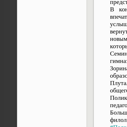
предс
В кон
впеч
услыш
верну
новым
котор
Семин
гимна
Зорин
образ
Плута
общег
Полик
педаг
Боль
филол