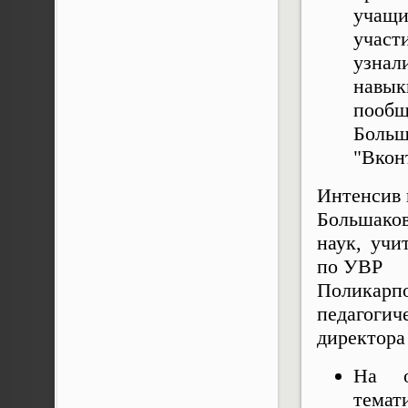
учащи
участи
узнал
навык
пообщ
Больш
"Вконт
Интенсив 
Большаков
наук, учи
по УВР
Поликар
педагогич
директора
На о
темат