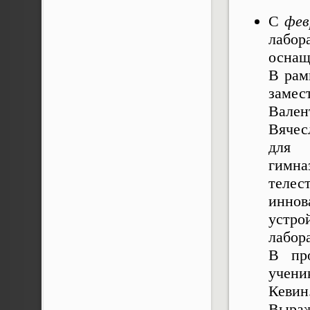
С
фев
лабор
оснащ
В рам
заме
Вале
Вяче
для 
гимна
теле
иннов
устро
лабор
В про
учени
Кевин
Выра