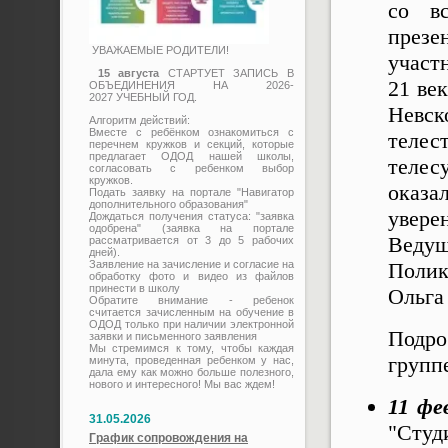
со в
презе
УВАЖАЕМЫЕ РОДИТЕЛИ!
участ
15 августа
СТАРТУЕТ ЗАПИСЬ В
21 ве
ОБЪЕДИНЕНИЯ НА 2026-
2027 УЧЕБНЫЙ ГОД.
Невс
Алгоритм действий:
Вместе с ребёнком ознакомиться с
теле
перечнем кружков и секций, которые
предлагает ОДОД нашей школы,
телес
согласовать с ребенком выбор
кружков.
оказ
Подать заявку на портале "Навигатор
дополнительного образования"
уверен
Дождаться получения статуса: "заявка
одобрена" (заявка на портале
Веду
рассматривается от 3 до 5 рабочих
дней).
Заявление на зачисление и согласие на
Полик
обработку фото и видео из файлов
принести в школу
Ольга
Обратите внимание - ребенок
считается зачисленным на обучение в
ОДОД только при наличии электронной
Под
заявки и письменного заявления
Мы стремимся к тому, чтобы каждая
групп
минута, проведенная ребенком у нас,
дала ему как можно больше полезного,
нового и интересного! Мы вас ждем!
11
фе
31.05.2026
"Студ
График сопровождения на