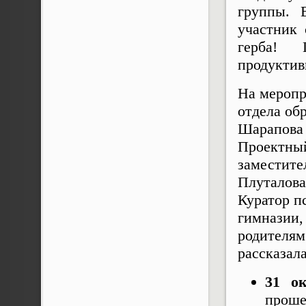
группы. 
участник 
герба!
продуктив
На меропр
отдела об
Шарапова 
Проектный
заместите
Плуталова
Куратор п
гимназии,
родителям
рассказал
31 о
проше