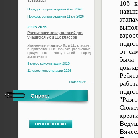
экзамены
10б к
Порядок сопровождения 9 кл. 2026
навык
Порядок сопровождения 11 кл. 2026
этапа
выпол
29.05.2026
Расписание консультаций для
взро
учащихся 9х и 11х классов
подго
Уважаемые учащиеся 9х и 11х классов,
в прикрепленных файлах расписание
от са
предметных консультаций перед
экзаменами.
была
9 класс консультации 2026
докла
11 класс консультации 2026
Ребят
работ
Подробнее.......
подго
"Разг
Сюже
креат
Веду
Вячес