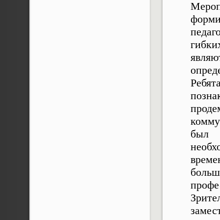
Меро
форми
педаг
гибк
являю
опред
Ребят
позна
прод
комму
был п
необх
време
больш
профе
Зрит
замес