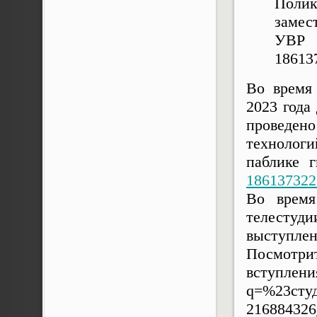
Поли
за
УВР 
18613
Во время
2023 года
проведено
технолог
паблике 
186137322
Во время
телесту
выступлен
Посмотр
вступле
q=%23студ
21688432