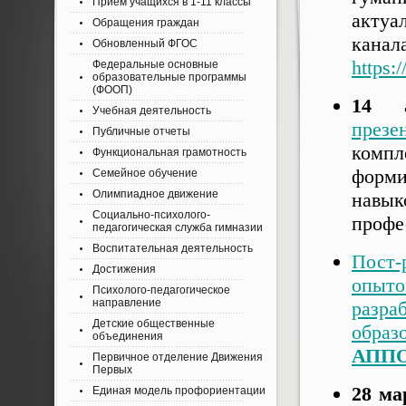
Приём учащихся в 1-11 классы
актуа
Обращения граждан
канала
Обновленный ФГОС
https:
Федеральные основные
образовательные программы
(ФООП)
14 а
Учебная деятельность
презе
Публичные отчеты
комп
Функциональная грамотность
форми
Семейное обучение
Олимпиадное движение
навы
Социально-психолого-
профе
педагогическая служба гимназии
Воспитательная деятельность
Пост-
Достижения
опыт
Психолого-педагогическое
направление
разр
Детские общественные
образ
объединения
АПП
Первичное отделение Движения
Первых
28 ма
Единая модель профориентации