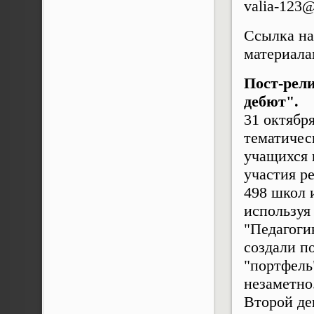
valia-123
Ссылка на
материала
Пост-рел
дебют".
31 октябр
тематичес
учащихся 
участия ре
498 школ 
используя
"Педагоги
создали п
"портфель
незаметно
Второй де