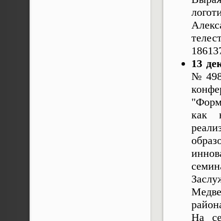
логот
Алек
телес
18613
13 де
№ 498
конфе
"Форм
как 
реали
обра
иннов
семи
Засл
Медве
район
На се