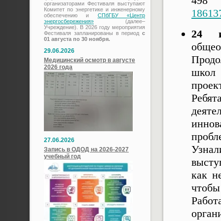
49
организаторами Фестиваля выступают
Комитет по энергетике и инженерному
18613
обеспечению и
СПбГБУ «Центр
энергосбережения»
(далее–
Учреждение). В 2026 году мероприятия
24 и
Фестиваля запланированы в период
с
01 августа по 30 ноября.
общео
29.06.2026
Продо
Медицинский осмотр в августе
2026 года
школ
проек
Ребя
деят
инн
пробл
27.06.2026
Узна
Запись в ОДОД на 2026-2027
учебный год
высту
как н
чтобы
Работ
орган