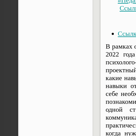
#Педа
Ссыл
Ссылк
В рамках 
2022 год
психолог
проектны
какие нав
навыки от
себе необ
познаком
одной ст
коммуника
практичес
когда нуж