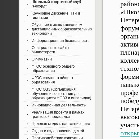
Школьный спортивный клуб
район
"Рекорд"
«Школ
Кружковое движение НТИ в
гимназии
Петер
Обучение с использованием
форум
дистанционных образовательных
технологий
орган
Информационная безопасность
акти
Официальные сайты
плена
Министерств
колл
О гимназии
ФГОС основного общего
техно
образования
форми
ФГОС среднего общего
образования
навы
ФГОС ОВЗ (Организация
профе
обучения и воспитания для
обучающихся с ОВЗ и инвалидов)
побед
Инновационная деятельность
Петер
Реализация проекта в рамках
высок
грантовой поддержки
уча
Целевая модель наставничества
Отдых и оздоровление детей
откры
Противодействие коррупции