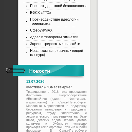
Паспорт дорожной безопасности
ВФСК «ГТО»
Противодействие идеологии
терроризма
Сферум/MAX
Адрес и телефоны гимназии
Зарегистрироваться на сайте
Новая жизнь привычных вещей
(конкурс)
13.07.2026
Фестиваль "ВместеЯрче"
Традиционно с 2016 года проводится
Фестиваль энергосбережения
#ВместеЯрче (далее – Фестиваль,
мероприятие) в Санкт-Петербурге.
Массовые мероприятия в поддержку
бережного отношения к природным
ресурсам, труду энергетиков и
экологического просвещения на базе
школ, детских садов, ВУЗов, домов
культуры и библиотек успешно
проходят как в оффлайн, так и в онлайн
форматах. В Санкт-Петербурге