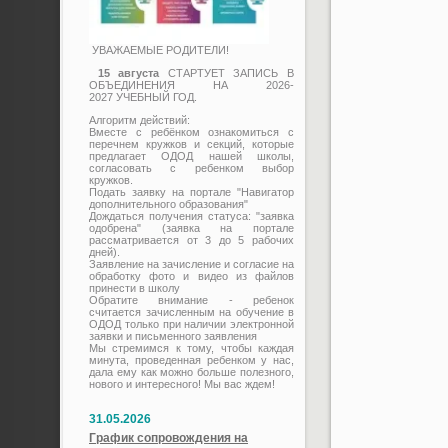
УВАЖАЕМЫЕ РОДИТЕЛИ!
15 августа
СТАРТУЕТ ЗАПИСЬ В
ОБЪЕДИНЕНИЯ НА 2026-
2027 УЧЕБНЫЙ ГОД.
Алгоритм действий:
Вместе с ребёнком ознакомиться с
перечнем кружков и секций, которые
предлагает ОДОД нашей школы,
согласовать с ребенком выбор
кружков.
Подать заявку на портале "Навигатор
дополнительного образования"
Дождаться получения статуса: "заявка
одобрена" (заявка на портале
рассматривается от 3 до 5 рабочих
дней).
Заявление на зачисление и согласие на
обработку фото и видео из файлов
принести в школу
Обратите внимание - ребенок
считается зачисленным на обучение в
ОДОД только при наличии электронной
заявки и письменного заявления
Мы стремимся к тому, чтобы каждая
минута, проведенная ребенком у нас,
дала ему как можно больше полезного,
нового и интересного! Мы вас ждем!
31.05.2026
График сопровождения на