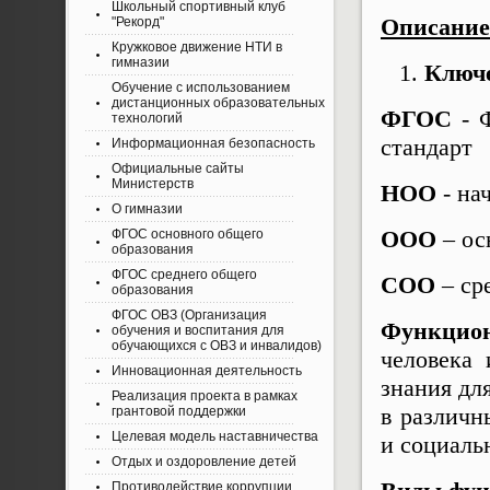
Школьный спортивный клуб
Описание
"Рекорд"
Кружковое движение НТИ в
гимназии
Ключе
Обучение с использованием
дистанционных образовательных
ФГОС
- Ф
технологий
стандарт
Информационная безопасность
Официальные сайты
Министерств
НОО
- на
О гимназии
ООО
– ос
ФГОС основного общего
образования
ФГОС среднего общего
СОО
– ср
образования
ФГОС ОВЗ (Организация
Функцион
обучения и воспитания для
обучающихся с ОВЗ и инвалидов)
человека 
Инновационная деятельность
знания дл
Реализация проекта в рамках
в различн
грантовой поддержки
Целевая модель наставничества
и социаль
Отдых и оздоровление детей
Противодействие коррупции