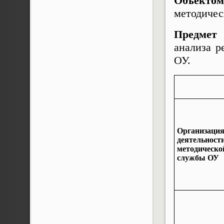
Объекто
методичес
Предмет 
анализа р
ОУ.
Организаци
деятельност
методическо
службы ОУ