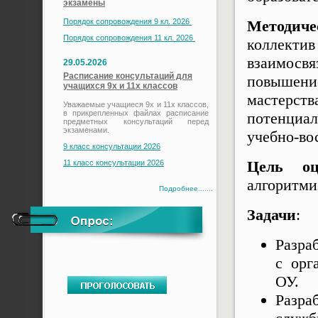
экзамены
Порядок сопровождения 9 кл. 2026
Методич
Порядок сопровождения 11 кл. 2026
коллект
взаимосв
29.05.2026
Расписание консультаций для
повышен
учащихся 9х и 11х классов
мастерств
Уважаемые учащиеся 9х и 11х классов,
в прикрепленных файлах расписание
потенциа
предметных консультаций перед
экзаменами.
учебно-во
9 класс консультации 2026
Цель
о
11 класс консультации 2026
алгоритми
Подробнее.......
Задачи
:
Разра
с орг
ОУ.
Разра