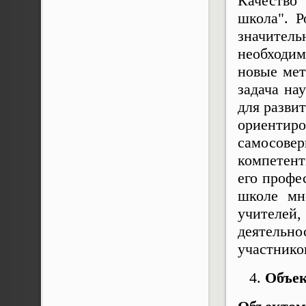
Качество"
школа". 
значитель
необходим
новые мет
задача на
для разви
ориентиро
самосове
компетент
его профе
школе мн
учителей,
деятельно
участнико
Объек