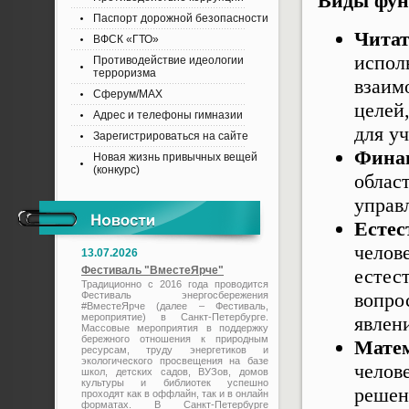
Виды фун
Паспорт дорожной безопасности
Чита
ВФСК «ГТО»
испо
Противодействие идеологии
терроризма
взаим
Сферум/MAX
целей
Адрес и телефоны гимназии
для у
Зарегистрироваться на сайте
Фина
Новая жизнь привычных вещей
(конкурс)
облас
управ
Естес
чел
13.07.2026
Фестиваль "ВместеЯрче"
есте
Традиционно с 2016 года проводится
вопр
Фестиваль энергосбережения
#ВместеЯрче (далее – Фестиваль,
мероприятие) в Санкт-Петербурге.
явлен
Массовые мероприятия в поддержку
бережного отношения к природным
Мате
ресурсам, труду энергетиков и
экологического просвещения на базе
челов
школ, детских садов, ВУЗов, домов
культуры и библиотек успешно
реше
проходят как в оффлайн, так и в онлайн
форматах. В Санкт-Петербурге