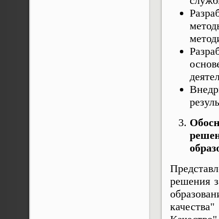
служб
Разра
метод
метод
Разра
основ
деяте
Внед
резул
Обосн
реше
образ
Представ
решения з
образован
качества