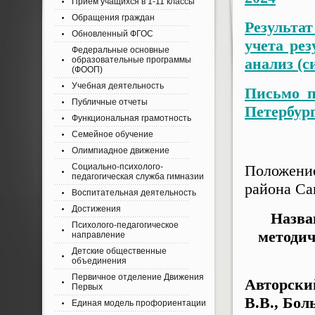
Приём учащихся в 1-11 классы
Обращения граждан
Результ
Обновленный ФГОС
учета ре
Федеральные основные
образовательные программы
анализ (с
(ФООП)
Учебная деятельность
Письмо п
Публичные отчеты
Петербур
Функциональная грамотность
Семейное обучение
Олимпиадное движение
Социально-психолого-
Положени
педагогическая служба гимназии
района Са
Воспитательная деятельность
Достижения
Назва
Психолого-педагогическое
методич
направление
Детские общественные
объединения
Первичное отделение Движения
Авторски
Первых
В.В., Бол
Единая модель профориентации