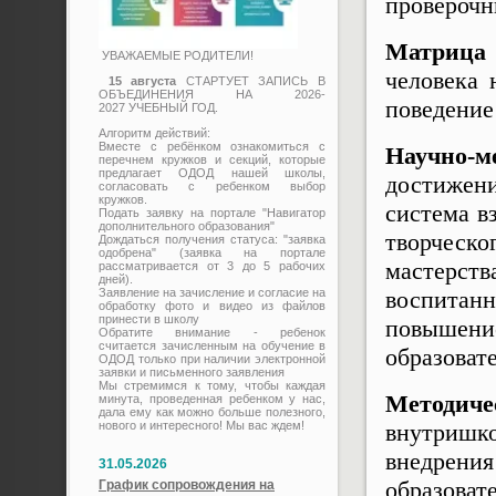
проверочн
Матрица
УВАЖАЕМЫЕ РОДИТЕЛИ!
человека 
15 августа
СТАРТУЕТ ЗАПИСЬ В
ОБЪЕДИНЕНИЯ НА 2026-
поведение
2027 УЧЕБНЫЙ ГОД.
Алгоритм действий:
Вместе с ребёнком ознакомиться с
Научно-м
перечнем кружков и секций, которые
предлагает ОДОД нашей школы,
достижени
согласовать с ребенком выбор
кружков.
система в
Подать заявку на портале "Навигатор
дополнительного образования"
творческо
Дождаться получения статуса: "заявка
одобрена" (заявка на портале
мастерств
рассматривается от 3 до 5 рабочих
дней).
Заявление на зачисление и согласие на
воспитан
обработку фото и видео из файлов
принести в школу
повыше
Обратите внимание - ребенок
считается зачисленным на обучение в
образоват
ОДОД только при наличии электронной
заявки и письменного заявления
Мы стремимся к тому, чтобы каждая
Методиче
минута, проведенная ребенком у нас,
дала ему как можно больше полезного,
нового и интересного! Мы вас ждем!
внутришк
внедрени
31.05.2026
образоват
График сопровождения на