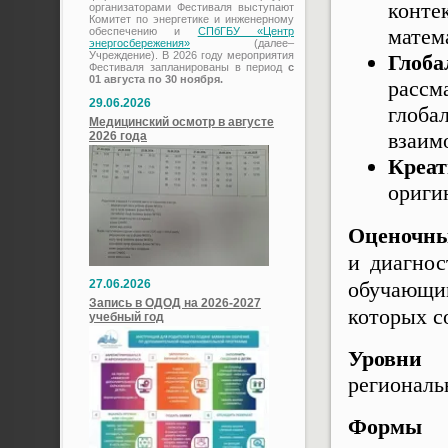
конте
организаторами Фестиваля выступают
Комитет по энергетике и инженерному
матем
обеспечению и
СПбГБУ «Центр
энергосбережения»
(далее–
Учреждение). В 2026 году мероприятия
Глоба
Фестиваля запланированы в период
с
01 августа по 30 ноября.
рассм
29.06.2026
глоб
Медицинский осмотр в августе
взаим
2026 года
Креа
ориги
Оценочны
и диагнос
27.06.2026
обучающи
Запись в ОДОД на 2026-2027
которых с
учебный год
Уровни
региональ
Формы 