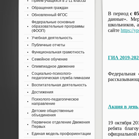
Приём учащихся в 1-11 классы
Обращения граждан
В период
с 0
Обновленный ФГОС
данные». Мер
Федеральные основные
школьников, 
образовательные программы
сайте
https://
(ФООП)
Учебная деятельность
Публичные отчеты
Функциональная грамотность
ГИА 2019-202
Семейное обучение
Олимпиадное движение
Федеральная 
Социально-психолого-
педагогическая служба гимназии
рассказывающи
Воспитательная деятельность
Достижения
Психолого-педагогическое
направление
Акция в день
Детские общественные
объединения
Первичное отделение Движения
19 октября 20
Первых
ребята благо
официальной г
Единая модель профориентации