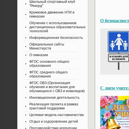
Школьный спортивный клуб
"Рекорд"
Кружковое движение НТИ в
гимназии
О безопасност
Обучение с использованием
дистанционных образовательных
технологий
Информационная безопасность
Официальные сайты
Министерств
О гимназии
ФГОС основного общего
образования
ФГОС среднего общего
образования
ФГОС ОВЗ (Организация
обучения и воспитания для
С днем учите
обучающихся с ОВЗ и инвалидов)
Инновационная деятельность
Реализация проекта в рамках
грантовой поддержки
Целевая модель наставничества
Отдых и оздоровление детей
Противодействие коррупции