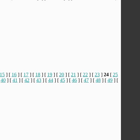
15
] [
16
] [
17
] [
18
] [
19
] [
20
] [
21
] [
22
] [
23
]
24
[
25
[
40
] [
41
] [
42
] [
43
] [
44
] [
45
] [
46
] [
47
] [
48
] [
49
] [