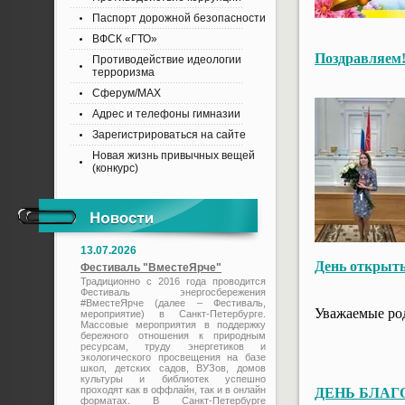
Паспорт дорожной безопасности
ВФСК «ГТО»
Поздравляем
Противодействие идеологии
терроризма
Сферум/MAX
Адрес и телефоны гимназии
Зарегистрироваться на сайте
Новая жизнь привычных вещей
(конкурс)
13.07.2026
День открыты
Фестиваль "ВместеЯрче"
Традиционно с 2016 года проводится
Фестиваль энергосбережения
#ВместеЯрче (далее – Фестиваль,
Уважаемые род
мероприятие) в Санкт-Петербурге.
Массовые мероприятия в поддержку
бережного отношения к природным
ресурсам, труду энергетиков и
экологического просвещения на базе
школ, детских садов, ВУЗов, домов
культуры и библиотек успешно
проходят как в оффлайн, так и в онлайн
ДЕНЬ БЛАГО
форматах. В Санкт-Петербурге