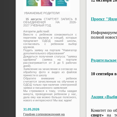
12 октября 20
УВАЖАЕМЫЕ РОДИТЕЛИ!
Проект "Янде
15 августа
СТАРТУЕТ ЗАПИСЬ В
ОБЪЕДИНЕНИЯ НА 2026-
2027 УЧЕБНЫЙ ГОД.
Алгоритм действий:
Информируем 
Вместе с ребёнком ознакомиться с
полной новост
перечнем кружков и секций, которые
предлагает ОДОД нашей школы,
согласовать с ребенком выбор
кружков.
Подать заявку на портале "Навигатор
дополнительного образования"
Дождаться получения статуса: "заявка
одобрена" (заявка на портале
Родительское
рассматривается от 3 до 5 рабочих
дней).
Заявление на зачисление и согласие на
обработку фото и видео из файлов
10 сентября в
принести в школу
Обратите внимание - ребенок
считается зачисленным на обучение в
ОДОД только при наличии электронной
заявки и письменного заявления
Мы стремимся к тому, чтобы каждая
минута, проведенная ребенком у нас,
Акция «Выбир
дала ему как можно больше полезного,
нового и интересного! Мы вас ждем!
31.05.2026
Комитет по о
График сопровождения на
спорт»
на те