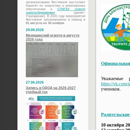
организаторами Фестиваля выступают
Комитет по энергетике и инженерному
обеспечению и
СПбГБУ «Центр
энергосбережения»
(далее–
Учреждение). В 2026 году мероприятия
Фестиваля запланированы в период
с
01 августа по 30 ноября.
29.06.2026
Медицинский осмотр в августе
2026 года
Официальная 
Уважаемые 
27.06.2026
https://vk.com
Запись в ОДОД на 2026-2027
учеников.
учебный год
Родительские
10 октября 20