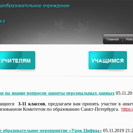
Главная
Нов
е на знание вопросов защиты персональных данных
05.11.20
чащиеся
3-11 классов
, предлагаем вам принять участие в анк
низованном Комитетом по образованию Санкт-Петербурга.
https:
е образовательное мероприятие «Урок Цифры»
05.11.2019 21: