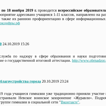
5 по 18 ноября 2019 г.
проводится
всероссийское образовате
оприятие адресовано учащимся 1-11 классов, направлено на р
а также их раннюю профориентацию в сфере информационных
урокцифры.рф
0
24.10.2019 15:26
служба по надзору в сфере образования и науки подготов
е о государственной итоговой аттестации.
http://www.obrnadzor.
 благоустройства города
20.10.2019 23:24
19 года учащиеся гимназии уже традиционно приняли участие в
устраивали Невское воинское захоронение «Журавли». Подро
руппе гимназии в социальной сети "
Вконтакте"
.