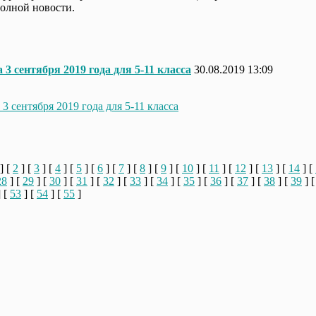
олной новости.
 3 сентября 2019 года для 5-11 класса
30.08.2019 13:09
3 сентября 2019 года для 5-11 класса
] [
2
] [
3
] [
4
] [
5
] [
6
] [
7
] [
8
] [
9
] [
10
] [
11
] [
12
] [
13
] [
14
] [
28
] [
29
] [
30
] [
31
] [
32
] [
33
] [
34
] [
35
] [
36
] [
37
] [
38
] [
39
] 
 [
53
] [
54
] [
55
]