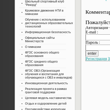
Школьный спортивный клуб
"Рекорд"
Комментар
Кружковое движение НТИ в
гимназии
Обучение с использованием
Пожалуйст
дистанционных образовательных
технологий
Авторизация
E-mail :
Информационная безопасность
Официальные сайты
Министерств
Пароль :
О гимназии
ФГОС основного общего
образования
Регистрация
З
ФГОС среднего общего
образования
ФГОС ОВЗ (Организация
обучения и воспитания для
обучающихся с ОВЗ и инвалидов)
Инновационная деятельность
Реализация проекта в рамках
грантовой поддержки
Целевая модель наставничества
Отдых и оздоровление детей
Противодействие коррупции