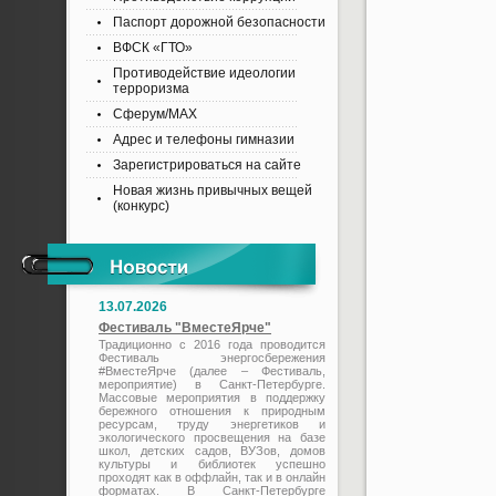
Паспорт дорожной безопасности
ВФСК «ГТО»
Противодействие идеологии
терроризма
Сферум/MAX
Адрес и телефоны гимназии
Зарегистрироваться на сайте
Новая жизнь привычных вещей
(конкурс)
13.07.2026
Фестиваль "ВместеЯрче"
Традиционно с 2016 года проводится
Фестиваль энергосбережения
#ВместеЯрче (далее – Фестиваль,
мероприятие) в Санкт-Петербурге.
Массовые мероприятия в поддержку
бережного отношения к природным
ресурсам, труду энергетиков и
экологического просвещения на базе
школ, детских садов, ВУЗов, домов
культуры и библиотек успешно
проходят как в оффлайн, так и в онлайн
форматах. В Санкт-Петербурге