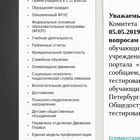
Приём учащихся в 1-11 классы
Обращения граждан
Уважаем
Обновленный ФГОС
Комитета
Федеральные основные
образовательные программы
05.05.20
(ФООП)
Учебная деятельность
вопроса
Публичные отчеты
обучающ
Функциональная грамотность
учрежден
Семейное обучение
портала «
Олимпиадное движение
сообщаем,
Социально-психолого-
педагогическая служба гимназии
тестиров
Воспитательная деятельность
обучающи
Достижения
Петербур
Психолого-педагогическое
Общедо
направление
тестирова
Детские общественные
объединения
Первичное отделение Движения
Первых
Единая модель профориентации
Комментар