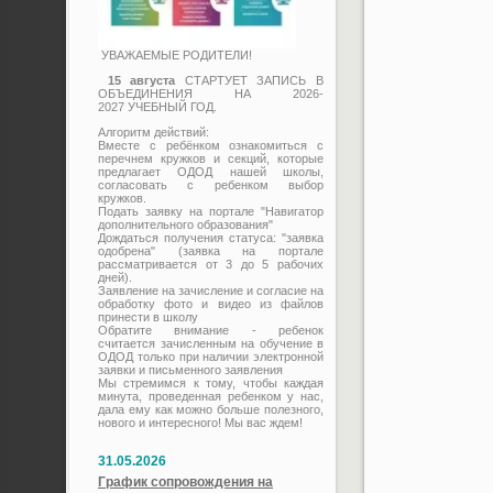
УВАЖАЕМЫЕ РОДИТЕЛИ!
15 августа
СТАРТУЕТ ЗАПИСЬ В
ОБЪЕДИНЕНИЯ НА 2026-
2027 УЧЕБНЫЙ ГОД.
Алгоритм действий:
Вместе с ребёнком ознакомиться с
перечнем кружков и секций, которые
предлагает ОДОД нашей школы,
согласовать с ребенком выбор
кружков.
Подать заявку на портале "Навигатор
дополнительного образования"
Дождаться получения статуса: "заявка
одобрена" (заявка на портале
рассматривается от 3 до 5 рабочих
дней).
Заявление на зачисление и согласие на
обработку фото и видео из файлов
принести в школу
Обратите внимание - ребенок
считается зачисленным на обучение в
ОДОД только при наличии электронной
заявки и письменного заявления
Мы стремимся к тому, чтобы каждая
минута, проведенная ребенком у нас,
дала ему как можно больше полезного,
нового и интересного! Мы вас ждем!
31.05.2026
График сопровождения на