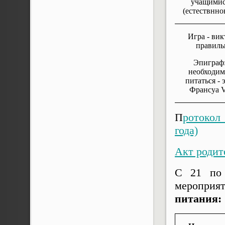
учащимис
(естествнн
Игра - ви
правиль
Эпиграф:
необходим
питаться - 
Франсуа 
П
ротокол
года)
Акт родит
С 21 по 
мероприя
питания: