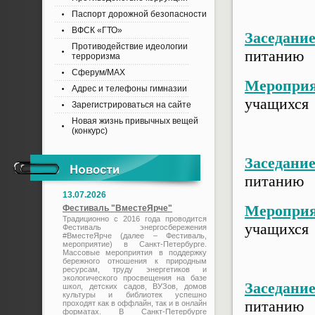
Паспорт дорожной безопасности
ВФСК «ГТО»
Заседани
Противодействие идеологии
питанию
терроризма
Сферум/MAX
Мероприя
Адрес и телефоны гимназии
учащихся
Зарегистрироваться на сайте
Новая жизнь привычных вещей
(конкурс)
Заседани
питанию
13.07.2026
Мероприя
Фестиваль "ВместеЯрче"
Традиционно с 2016 года проводится
учащихся
Фестиваль энергосбережения
#ВместеЯрче (далее – Фестиваль,
мероприятие) в Санкт-Петербурге.
Массовые мероприятия в поддержку
бережного отношения к природным
ресурсам, труду энергетиков и
экологического просвещения на базе
Заседани
школ, детских садов, ВУЗов, домов
культуры и библиотек успешно
питанию
проходят как в оффлайн, так и в онлайн
форматах. В Санкт-Петербурге