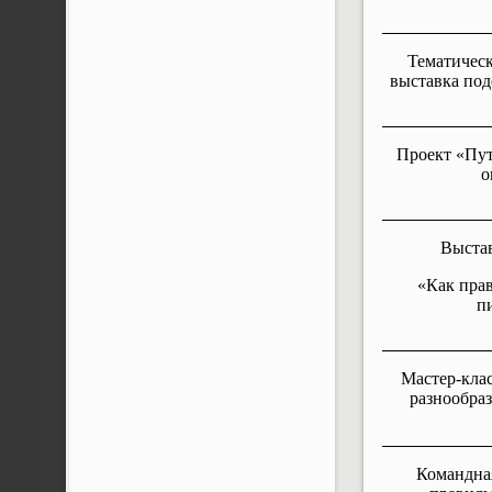
Тематичес
выставка под
Проект «Пут
о
Выста
«Как пра
п
Мастер-кла
разнообра
Командна