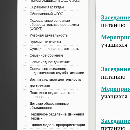
Приём учащихся в 1-11 классы
Обращения граждан
Обновленный ФГОС
Заседани
Федеральные основные
питанию
образовательные программы
(ФООП)
Учебная деятельность
Мероприя
Публичные отчеты
учащихся
Функциональная грамотность
Семейное обучение
Олимпиадное движение
Заседани
Социально-психолого-
педагогическая служба гимназии
питанию
Воспитательная деятельность
Достижения
Мероприя
Психолого-педагогическое
учащихся
направление
Детские общественные
объединения
Первичное отделение Движения
Первых
Заседани
Единая модель профориентации
питани