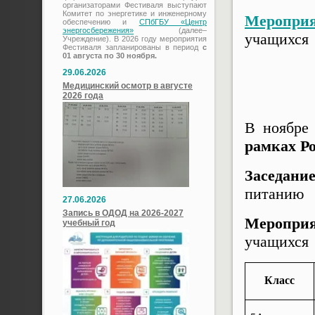
организаторами Фестиваля выступают
Комитет по энергетике и инженерному
Мероприя
обеспечению и
СПбГБУ «Центр
энергосбережения»
(далее–
учащихся
Учреждение). В 2026 году мероприятия
Фестиваля запланированы в период
с
01 августа по 30 ноября.
29.06.2026
Медицинский осмотр в августе
2026 года
В ноябре
рамках Р
Заседани
питани
27.06.2026
Запись в ОДОД на 2026-2027
Мероприя
учебный год
учащих
К
ласс