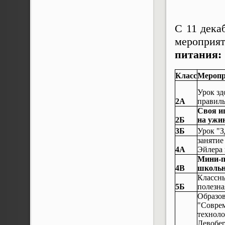
С 11 дека
мероприя
питания:
Класс
Меропр
Урок зд
2А
правиль
Своя иг
2Б
на ужи
3Б
Урок "З
занятие
4А
Эйлера 
Мини-п
4В
школьн
Классны
5Б
полезна
Образо
"Совре
техноло
Левобе