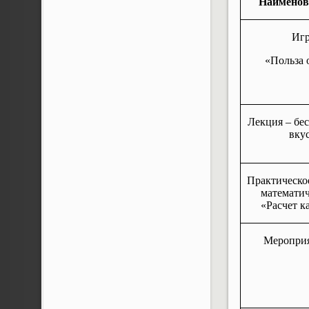
Наименов
Игр
«Польза 
Лекция – бе
вку
Практическо
математич
«Расчет к
Мероприя