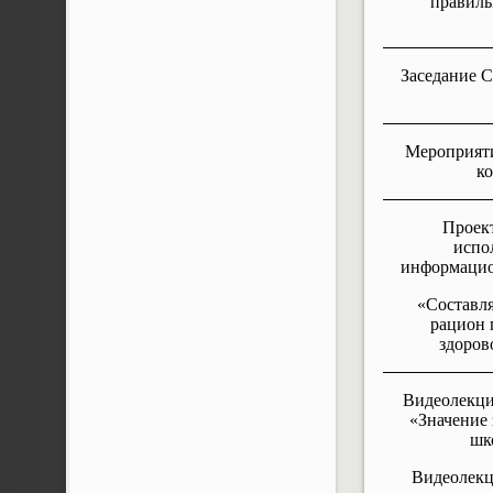
правиль
Заседание 
Мероприяти
к
Проект
испо
информацио
«Составл
рацион 
здоров
Видеолекци
«Значение 
шк
Видеолекц