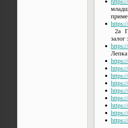
https:
млад
приме
https:
2а По
залог
https:
Лепка
https:
https:
https:
https:
https:
https:
https:
https:
https: