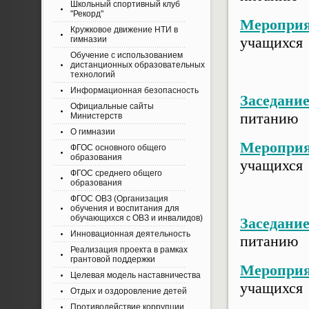
Школьный спортивный клуб
"Рекорд"
Мероприя
Кружковое движение НТИ в
учащих
гимназии
Обучение с использованием
дистанционных образовательных
технологий
Информационная безопасность
Заседани
Официальные сайты
питанию
Министерств
О гимназии
Мероприя
ФГОС основного общего
образования
учащихся
ФГОС среднего общего
образования
ФГОС ОВЗ (Организация
обучения и воспитания для
обучающихся с ОВЗ и инвалидов)
Заседани
Инновационная деятельность
питанию
Реализация проекта в рамках
грантовой поддержки
Мероприя
Целевая модель наставничества
учащихся
Отдых и оздоровление детей
Противодействие коррупции