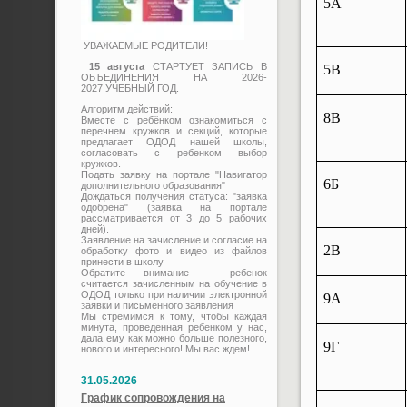
5А
УВАЖАЕМЫЕ РОДИТЕЛИ!
15 августа
СТАРТУЕТ ЗАПИСЬ В
5В
ОБЪЕДИНЕНИЯ НА 2026-
2027 УЧЕБНЫЙ ГОД.
Алгоритм действий:
8В
Вместе с ребёнком ознакомиться с
перечнем кружков и секций, которые
предлагает ОДОД нашей школы,
согласовать с ребенком выбор
кружков.
Подать заявку на портале "Навигатор
6Б
дополнительного образования"
Дождаться получения статуса: "заявка
одобрена" (заявка на портале
рассматривается от 3 до 5 рабочих
дней).
Заявление на зачисление и согласие на
2В
обработку фото и видео из файлов
принести в школу
Обратите внимание - ребенок
считается зачисленным на обучение в
ОДОД только при наличии электронной
9А
заявки и письменного заявления
Мы стремимся к тому, чтобы каждая
минута, проведенная ребенком у нас,
дала ему как можно больше полезного,
9Г
нового и интересного! Мы вас ждем!
31.05.2026
График сопровождения на