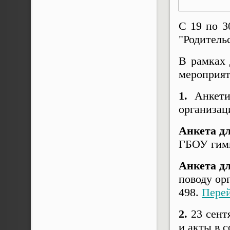
С 19 по 3
"Родитель
В рамках 
мероприят
1.
Анкетир
организац
Анкета д
ГБОУ гим
Анкета дл
поводу ор
498.
Пере
2.
23 сент
и акты в 