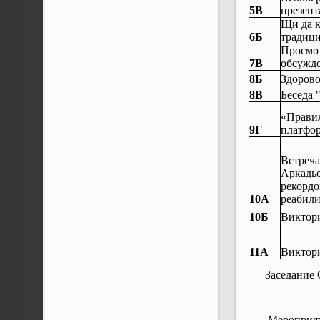
5В
презент
Щи да к
6Б
традици
Просмот
7В
обсужде
8Б
Здорово
8В
Беседа 
«Правил
9Г
платфор
Встреча
Аркадье
рекордо
10А
реабили
10Б
Виктори
11А
Виктори
Заседание
Мероприят