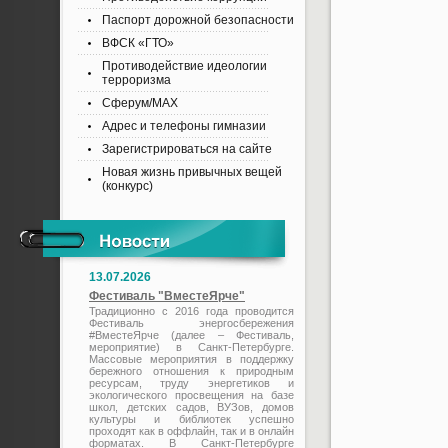
Паспорт дорожной безопасности
ВФСК «ГТО»
Противодействие идеологии
терроризма
Сферум/MAX
Адрес и телефоны гимназии
Зарегистрироваться на сайте
Новая жизнь привычных вещей
(конкурс)
13.07.2026
Фестиваль "ВместеЯрче"
Традиционно с 2016 года проводится
Фестиваль энергосбережения
#ВместеЯрче (далее – Фестиваль,
мероприятие) в Санкт-Петербурге.
Массовые мероприятия в поддержку
бережного отношения к природным
ресурсам, труду энергетиков и
экологического просвещения на базе
школ, детских садов, ВУЗов, домов
культуры и библиотек успешно
проходят как в оффлайн, так и в онлайн
форматах. В Санкт-Петербурге