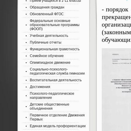
Приём учащихся в 1-11 классы
Обращения граждан
- порядок
Обновленный ФГОС
прекращ
Федеральные основные
организа
образовательные программы
(ФООП)
(законны
Учебная деятельность
обучающи
Публичные отчеты
Функциональная грамотность
Семейное обучение
Олимпиадное движение
Социально-психолого-
педагогическая служба гимназии
Воспитательная деятельность
Достижения
Психолого-педагогическое
направление
Детские общественные
объединения
Первичное отделение Движения
Первых
Единая модель профориентации