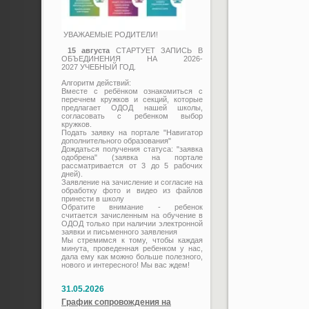
УВАЖАЕМЫЕ РОДИТЕЛИ!
15 августа
СТАРТУЕТ ЗАПИСЬ В
ОБЪЕДИНЕНИЯ НА 2026-
2027 УЧЕБНЫЙ ГОД.
Алгоритм действий:
Вместе с ребёнком ознакомиться с
перечнем кружков и секций, которые
предлагает ОДОД нашей школы,
согласовать с ребенком выбор
кружков.
Подать заявку на портале "Навигатор
дополнительного образования"
Дождаться получения статуса: "заявка
одобрена" (заявка на портале
рассматривается от 3 до 5 рабочих
дней).
Заявление на зачисление и согласие на
обработку фото и видео из файлов
принести в школу
Обратите внимание - ребенок
считается зачисленным на обучение в
ОДОД только при наличии электронной
заявки и письменного заявления
Мы стремимся к тому, чтобы каждая
минута, проведенная ребенком у нас,
дала ему как можно больше полезного,
нового и интересного! Мы вас ждем!
31.05.2026
График сопровождения на