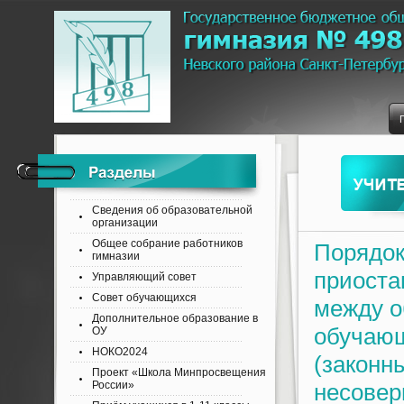
Сведения об образовательной
организации
Общее собрание работников
Порядок
гимназии
приоста
Управляющий совет
Совет обучающихся
между о
Дополнительное образование в
обучающ
ОУ
НОКО2024
(законн
Проект «Школа Минпросвещения
России»
несовер