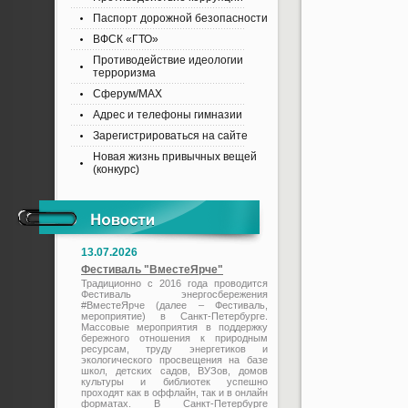
Паспорт дорожной безопасности
ВФСК «ГТО»
Противодействие идеологии
терроризма
Сферум/MAX
Адрес и телефоны гимназии
Зарегистрироваться на сайте
Новая жизнь привычных вещей
(конкурс)
13.07.2026
Фестиваль "ВместеЯрче"
Традиционно с 2016 года проводится
Фестиваль энергосбережения
#ВместеЯрче (далее – Фестиваль,
мероприятие) в Санкт-Петербурге.
Массовые мероприятия в поддержку
бережного отношения к природным
ресурсам, труду энергетиков и
экологического просвещения на базе
школ, детских садов, ВУЗов, домов
культуры и библиотек успешно
проходят как в оффлайн, так и в онлайн
форматах. В Санкт-Петербурге