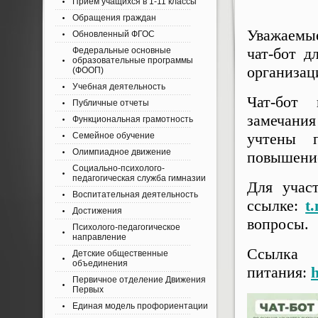
Приём учащихся в 1-11 классы
Обращения граждан
Уважаемые
Обновленный ФГОС
чат-бот д
Федеральные основные
образовательные программы
организац
(ФООП)
Учебная деятельность
Чат-бот 
Публичные отчеты
замечания
Функциональная грамотность
учтены 
Семейное обучение
Олимпиадное движение
повышение
Социально-психолого-
педагогическая служба гимназии
Для учас
Воспитательная деятельность
ссылке:
t
Достижения
вопросы.
Психолого-педагогическое
направление
Ссылка 
Детские общественные
объединения
питания:
h
Первичное отделение Движения
Первых
Единая модель профориентации