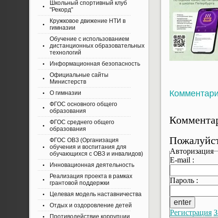
Школьный спортивный клуб
"Рекорд"
Кружковое движение НТИ в
гимназии
Обучение с использованием
дистанционных образовательных
технологий
Информационная безопасность
Официальные сайты
Министерств
Комментар
О гимназии
ФГОС основного общего
образования
Комментар
ФГОС среднего общего
образования
Пожалуйст
ФГОС ОВЗ (Организация
обучения и воспитания для
Авторизация
обучающихся с ОВЗ и инвалидов)
E-mail :
Инновационная деятельность
Реализация проекта в рамках
Пароль :
грантовой поддержки
Целевая модель наставничества
Отдых и оздоровление детей
Регистрация
З
Противодействие коррупции