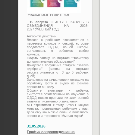
УВАЖАЕМЫЕ РОДИТЕЛИ!
15 августа
СТАРТУЕТ ЗАПИСЬ В
ОБЪЕДИНЕНИЯ НА 2026-
2027 УЧЕБНЫЙ ГОД.
Алгоритм действий:
Вместе с ребёнком ознакомиться с
перечнем кружков и секций, которые
предлагает ОДОД нашей школы,
согласовать с ребенком выбор
кружков.
Подать заявку на портале "Навигатор
дополнительного образования"
Дождаться получения статуса: "заявка
одобрена" (заявка на портале
рассматривается от 3 до 5 рабочих
дней).
Заявление на зачисление и согласие на
обработку фото и видео из файлов
принести в школу
Обратите внимание - ребенок
считается зачисленным на обучение в
ОДОД только при наличии электронной
заявки и письменного заявления
Мы стремимся к тому, чтобы каждая
минута, проведенная ребенком у нас,
дала ему как можно больше полезного,
нового и интересного! Мы вас ждем!
31.05.2026
График сопровождения на