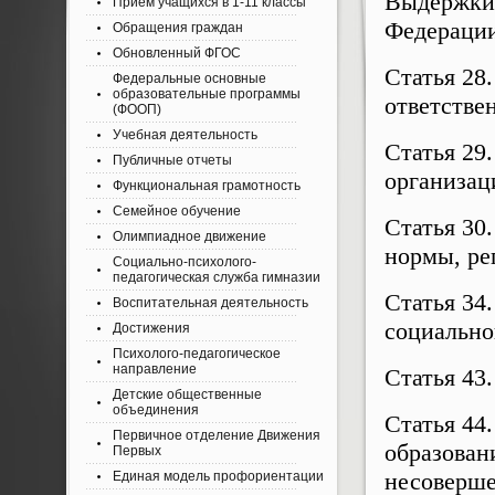
Выдержки
Приём учащихся в 1-11 классы
Федераци
Обращения граждан
Обновленный ФГОС
Статья 28
Федеральные основные
образовательные программы
ответстве
(ФООП)
Учебная деятельность
Статья 29
Публичные отчеты
организац
Функциональная грамотность
Семейное обучение
Статья 30
Олимпиадное движение
нормы, ре
Социально-психолого-
педагогическая служба гимназии
Статья 34
Воспитательная деятельность
социально
Достижения
Психолого-педагогическое
направление
Статья 43
Детские общественные
объединения
Статья 44.
Первичное отделение Движения
образован
Первых
несоверш
Единая модель профориентации