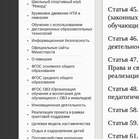
Школьный спортивный клуб
"Рекорд"
Статья 45
Кружковое движение НТИ в
(законных
гимназии
обучающи
Обучение с использованием
дистанционных образовательных
технологий
Статья 46
Информационная безопасность
деятельно
Официальные сайты
Министерств
Статья 47
О гимназии
Права и с
ФГОС основного общего
образования
реализаци
ФГОС среднего общего
образования
Статья 48
ФГОС ОВЗ (Организация
обучения и воспитания для
педагогич
обучающихся с ОВЗ и инвалидов)
Инновационная деятельность
Статья 58
Реализация проекта в рамках
грантовой поддержки
Статья 59.
Целевая модель наставничества
Отдых и оздоровление детей
Статья 61
Противодействие коррупции