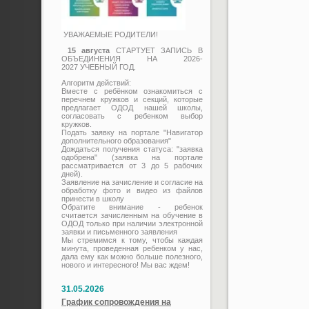
УВАЖАЕМЫЕ РОДИТЕЛИ!
15 августа
СТАРТУЕТ ЗАПИСЬ В
ОБЪЕДИНЕНИЯ НА 2026-
2027 УЧЕБНЫЙ ГОД.
Алгоритм действий:
Вместе с ребёнком ознакомиться с
перечнем кружков и секций, которые
предлагает ОДОД нашей школы,
согласовать с ребенком выбор
кружков.
Подать заявку на портале "Навигатор
дополнительного образования"
Дождаться получения статуса: "заявка
одобрена" (заявка на портале
рассматривается от 3 до 5 рабочих
дней).
Заявление на зачисление и согласие на
обработку фото и видео из файлов
принести в школу
Обратите внимание - ребенок
считается зачисленным на обучение в
ОДОД только при наличии электронной
заявки и письменного заявления
Мы стремимся к тому, чтобы каждая
минута, проведенная ребенком у нас,
дала ему как можно больше полезного,
нового и интересного! Мы вас ждем!
31.05.2026
График сопровождения на