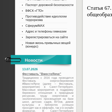
Паспорт дорожной безопасности
Статья 67
ВФСК «ГТО»
общеобра
Противодействие идеологии
терроризма
Сферум/MAX
Адрес и телефоны гимназии
Зарегистрироваться на сайте
Новая жизнь привычных вещей
(конкурс)
13.07.2026
Фестиваль "ВместеЯрче"
Традиционно с 2016 года проводится
Фестиваль энергосбережения
#ВместеЯрче (далее – Фестиваль,
мероприятие) в Санкт-Петербурге.
Массовые мероприятия в поддержку
бережного отношения к природным
ресурсам, труду энергетиков и
экологического просвещения на базе
школ, детских садов, ВУЗов, домов
культуры и библиотек успешно
проходят как в оффлайн, так и в онлайн
форматах. В Санкт-Петербурге