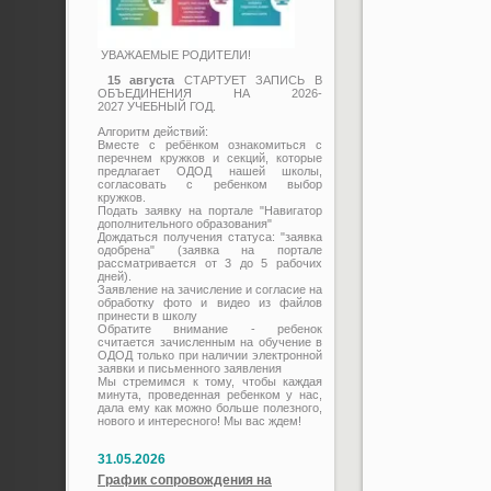
УВАЖАЕМЫЕ РОДИТЕЛИ!
15 августа
СТАРТУЕТ ЗАПИСЬ В
ОБЪЕДИНЕНИЯ НА 2026-
2027 УЧЕБНЫЙ ГОД.
Алгоритм действий:
Вместе с ребёнком ознакомиться с
перечнем кружков и секций, которые
предлагает ОДОД нашей школы,
согласовать с ребенком выбор
кружков.
Подать заявку на портале "Навигатор
дополнительного образования"
Дождаться получения статуса: "заявка
одобрена" (заявка на портале
рассматривается от 3 до 5 рабочих
дней).
Заявление на зачисление и согласие на
обработку фото и видео из файлов
принести в школу
Обратите внимание - ребенок
считается зачисленным на обучение в
ОДОД только при наличии электронной
заявки и письменного заявления
Мы стремимся к тому, чтобы каждая
минута, проведенная ребенком у нас,
дала ему как можно больше полезного,
нового и интересного! Мы вас ждем!
31.05.2026
График сопровождения на