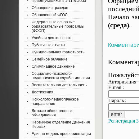
Обращаем
Приём учащихся в 1-11 классы
последний
Обращения граждан
Обновленный ФГОС
Начало за
Федеральные основные
(среда)
.
образовательные программы
(ФООП)
Учебная деятельность
Комментар
Публичные отчеты
Функциональная грамотность
Семейное обучение
Комментар
Олимпиадное движение
Пожалуйст
Социально-психолого-
педагогическая служба гимназии
Авторизация
Воспитательная деятельность
E-mail :
Достижения
Психолого-педагогическое
Пароль :
направление
Детские общественные
объединения
Регистрация
З
Первичное отделение Движения
Первых
Единая модель профориентации