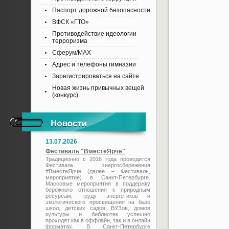
Паспорт дорожной безопасности
ВФСК «ГТО»
Противодействие идеологии
терроризма
Сферум/MAX
Адрес и телефоны гимназии
Зарегистрироваться на сайте
Новая жизнь привычных вещей
(конкурс)
13.07.2026
Фестиваль "ВместеЯрче"
Традиционно с 2016 года проводится
Фестиваль энергосбережения
#ВместеЯрче (далее – Фестиваль,
мероприятие) в Санкт-Петербурге.
Массовые мероприятия в поддержку
бережного отношения к природным
ресурсам, труду энергетиков и
экологического просвещения на базе
школ, детских садов, ВУЗов, домов
культуры и библиотек успешно
проходят как в оффлайн, так и в онлайн
форматах. В Санкт-Петербурге