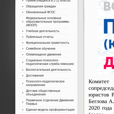
Приём учащихся в 1-11 классы
Обращения граждан
Обновленный ФГОС
Федеральные основные
образовательные программы
(ФООП)
Учебная деятельность
Публичные отчеты
Функциональная грамотность
Семейное обучение
Олимпиадное движение
Социально-психолого-
педагогическая служба гимназии
Воспитательная деятельность
Достижения
Комитет 
Психолого-педагогическое
направление
сопредсед
Детские общественные
юристов Р
объединения
Беглова А
Первичное отделение Движения
Первых
2020 года
Единая модель профориентации