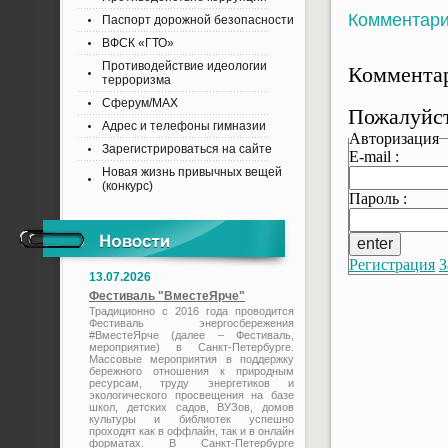
Комментар
Паспорт дорожной безопасности
ВФСК «ГТО»
Противодействие идеологии
Комментар
терроризма
Сферум/MAX
Пожалуйст
Адрес и телефоны гимназии
Авторизация
Зарегистрироваться на сайте
E-mail :
Новая жизнь привычных вещей
(конкурс)
Пароль :
Регистрация
З
13.07.2026
Фестиваль "ВместеЯрче"
Традиционно с 2016 года проводится
Фестиваль энергосбережения
#ВместеЯрче (далее – Фестиваль,
мероприятие) в Санкт-Петербурге.
Массовые мероприятия в поддержку
бережного отношения к природным
ресурсам, труду энергетиков и
экологического просвещения на базе
школ, детских садов, ВУЗов, домов
культуры и библиотек успешно
проходят как в оффлайн, так и в онлайн
форматах. В Санкт-Петербурге