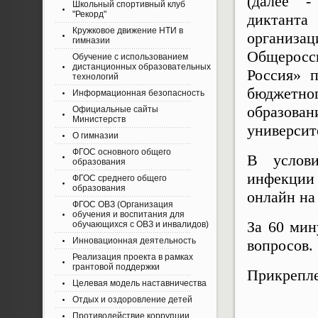
(далее -
Школьный спортивный клуб
"Рекорд"
диктанта
Кружковое движение НТИ в
организ
гимназии
Общеросс
Обучение с использованием
дистанционных образовательных
Россия» п
технологий
бюджетно
Информационная безопасность
образован
Официальные сайты
Министерств
университ
О гимназии
ФГОС основного общего
В услови
образования
инфекции
ФГОС среднего общего
образования
онлайн на
ФГОС ОВЗ (Организация
обучения и воспитания для
За 60 мин
обучающихся с ОВЗ и инвалидов)
Инновационная деятельность
вопросов.
Реализация проекта в рамках
грантовой поддержки
Прикрепл
Целевая модель наставничества
Отдых и оздоровление детей
Противодействие коррупции