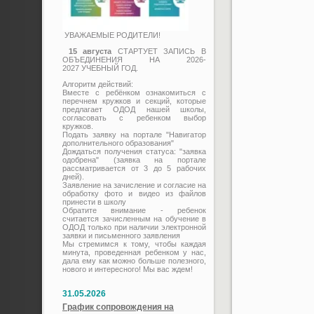
УВАЖАЕМЫЕ РОДИТЕЛИ!
15 августа
СТАРТУЕТ ЗАПИСЬ В
ОБЪЕДИНЕНИЯ НА 2026-
2027 УЧЕБНЫЙ ГОД.
Алгоритм действий:
Вместе с ребёнком ознакомиться с
перечнем кружков и секций, которые
предлагает ОДОД нашей школы,
согласовать с ребенком выбор
кружков.
Подать заявку на портале "Навигатор
дополнительного образования"
Дождаться получения статуса: "заявка
одобрена" (заявка на портале
рассматривается от 3 до 5 рабочих
дней).
Заявление на зачисление и согласие на
обработку фото и видео из файлов
принести в школу
Обратите внимание - ребенок
считается зачисленным на обучение в
ОДОД только при наличии электронной
заявки и письменного заявления
Мы стремимся к тому, чтобы каждая
минута, проведенная ребенком у нас,
дала ему как можно больше полезного,
нового и интересного! Мы вас ждем!
31.05.2026
График сопровождения на