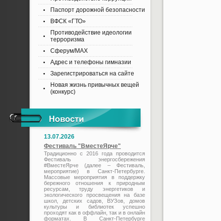
Паспорт дорожной безопасности
ВФСК «ГТО»
Противодействие идеологии
терроризма
Сферум/MAX
Адрес и телефоны гимназии
Зарегистрироваться на сайте
Новая жизнь привычных вещей
(конкурс)
13.07.2026
Фестиваль "ВместеЯрче"
Традиционно с 2016 года проводится
Фестиваль энергосбережения
#ВместеЯрче (далее – Фестиваль,
мероприятие) в Санкт-Петербурге.
Массовые мероприятия в поддержку
бережного отношения к природным
ресурсам, труду энергетиков и
экологического просвещения на базе
школ, детских садов, ВУЗов, домов
культуры и библиотек успешно
проходят как в оффлайн, так и в онлайн
форматах. В Санкт-Петербурге