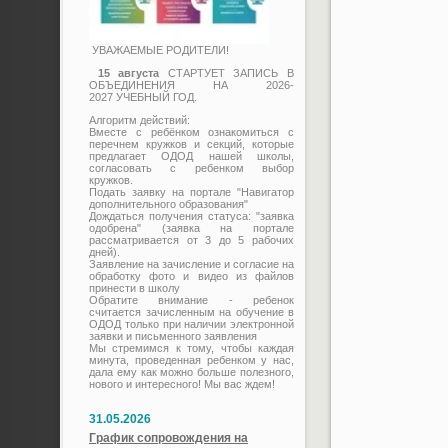
УВАЖАЕМЫЕ РОДИТЕЛИ!
15 августа
СТАРТУЕТ ЗАПИСЬ В
ОБЪЕДИНЕНИЯ НА 2026-
2027 УЧЕБНЫЙ ГОД.
Алгоритм действий:
Вместе с ребёнком ознакомиться с
перечнем кружков и секций, которые
предлагает ОДОД нашей школы,
согласовать с ребенком выбор
кружков.
Подать заявку на портале "Навигатор
дополнительного образования"
Дождаться получения статуса: "заявка
одобрена" (заявка на портале
рассматривается от 3 до 5 рабочих
дней).
Заявление на зачисление и согласие на
обработку фото и видео из файлов
принести в школу
Обратите внимание - ребенок
считается зачисленным на обучение в
ОДОД только при наличии электронной
заявки и письменного заявления
Мы стремимся к тому, чтобы каждая
минута, проведенная ребенком у нас,
дала ему как можно больше полезного,
нового и интересного! Мы вас ждем!
31.05.2026
График сопровождения на