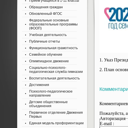
Приём учащихся в 1-11 классы
Обращения граждан
Обновленный ФГОС
Федеральные основные
образовательные программы
(ФООП)
Учебная деятельность
Публичные отчеты
Функциональная грамотность
Семейное обучение
1. Указ Прези
Олимпиадное движение
Социально-психолого-
2. План осно
педагогическая служба гимназии
Воспитательная деятельность
Достижения
Комментар
Психолого-педагогическое
направление
Детские общественные
Комментариев
объединения
Первичное отделение Движения
Пожалуйста, а
Первых
Авторизация
E-mail :
Единая модель профориентации