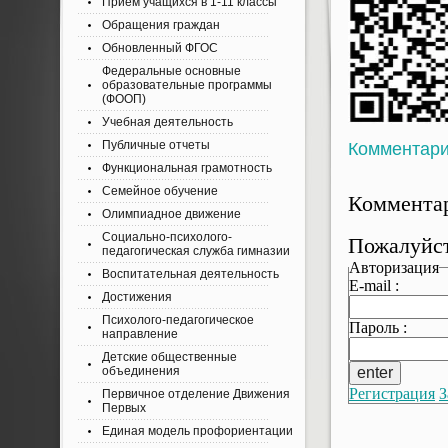
Приём учащихся в 1-11 классы
Обращения граждан
Обновленный ФГОС
Федеральные основные
образовательные программы
(ФООП)
Учебная деятельность
Публичные отчеты
Комментар
Функциональная грамотность
Семейное обучение
Комментар
Олимпиадное движение
Социально-психолого-
Пожалуйст
педагогическая служба гимназии
Авторизация
Воспитательная деятельность
E-mail :
Достижения
Психолого-педагогическое
Пароль :
направление
Детские общественные
объединения
Регистрация
З
Первичное отделение Движения
Первых
Единая модель профориентации