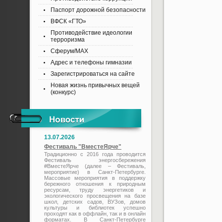
Паспорт дорожной безопасности
ВФСК «ГТО»
Противодействие идеологии
терроризма
Сферум/MAX
Адрес и телефоны гимназии
Зарегистрироваться на сайте
Новая жизнь привычных вещей
(конкурс)
13.07.2026
Фестиваль "ВместеЯрче"
Традиционно с 2016 года проводится
Фестиваль энергосбережения
#ВместеЯрче (далее – Фестиваль,
мероприятие) в Санкт-Петербурге.
Массовые мероприятия в поддержку
бережного отношения к природным
ресурсам, труду энергетиков и
экологического просвещения на базе
школ, детских садов, ВУЗов, домов
культуры и библиотек успешно
проходят как в оффлайн, так и в онлайн
форматах. В Санкт-Петербурге