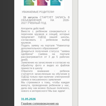
УВАЖАЕМЫЕ РОДИТЕЛИ!
15 августа
СТАРТУЕТ ЗАПИСЬ В
ОБЪЕДИНЕНИЯ НА 2026-
2027 УЧЕБНЫЙ ГОД.
Алгоритм действий:
Вместе с ребёнком ознакомиться с
перечнем кружков и секций, которые
предлагает ОДОД нашей школы,
согласовать с ребенком выбор
кружков.
Подать заявку на портале "Навигатор
дополнительного образования"
Дождаться получения статуса: "заявка
одобрена" (заявка на портале
рассматривается от 3 до 5 рабочих
дней).
Заявление на зачисление и согласие на
обработку фото и видео из файлов
принести в школу
Обратите внимание - ребенок
считается зачисленным на обучение в
ОДОД только при наличии электронной
заявки и письменного заявления
Мы стремимся к тому, чтобы каждая
минута, проведенная ребенком у нас,
дала ему как можно больше полезного,
нового и интересного! Мы вас ждем!
31.05.2026
График сопровождения на