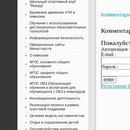
Школьный спортивный клуб
"Рекорд"
Кружковое движение НТИ в
Комментар
гимназии
Обучение с использованием
дистанционных образовательных
Комментар
технологий
Информационная безопасность
Пожалуйст
Официальные сайты
Авторизация
Министерств
E-mail :
О гимназии
ФГОС основного общего
Пароль :
образования
ФГОС среднего общего
образования
ФГОС ОВЗ (Организация
Регистрация
З
обучения и воспитания для
обучающихся с ОВЗ и инвалидов)
Инновационная деятельность
Реализация проекта в рамках
грантовой поддержки
Целевая модель наставничества
Отдых и оздоровление детей
Противодействие коррупции