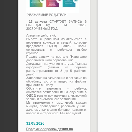
УВАЖАЕМЫЕ РОДИТЕЛИ!
15 августа
СТАРТУЕТ ЗАПИСЬ В
ОБЪЕДИНЕНИЯ НА 2026-
2027 УЧЕБНЫЙ ГОД.
Алгоритм действий:
Вместе с ребёнком ознакомиться с
перечнем кружков и секций, которые
предлагает ОДОД нашей школы,
согласовать с ребенком выбор
кружков.
Подать заявку на портале "Навигатор
дополнительного образования"
Дождаться получения статуса: "заявка
одобрена" (заявка на портале
рассматривается от 3 до 5 рабочих
дней).
Заявление на зачисление и согласие на
обработку фото и видео из файлов
принести в школу
Обратите внимание - ребенок
считается зачисленным на обучение в
ОДОД только при наличии электронной
заявки и письменного заявления
Мы стремимся к тому, чтобы каждая
минута, проведенная ребенком у нас,
дала ему как можно больше полезного,
нового и интересного! Мы вас ждем!
31.05.2026
График сопровождения на