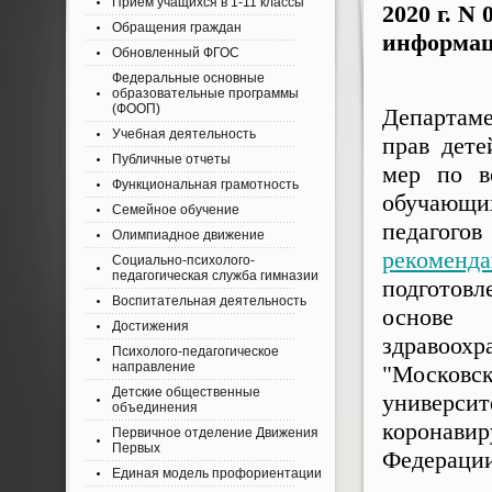
Приём учащихся в 1-11 классы
2020 г. N
Обращения граждан
информа
Обновленный ФГОС
Федеральные основные
образовательные программы
(ФООП)
Департаме
Учебная деятельность
прав дет
Публичные отчеты
мер по в
Функциональная грамотность
обучающи
Семейное обучение
педагого
Олимпиадное движение
рекоменд
Социально-психолого-
педагогическая служба гимназии
подготовл
Воспитательная деятельность
основе 
Достижения
здравоохр
Психолого-педагогическое
направление
"Московск
Детские общественные
универси
объединения
коронави
Первичное отделение Движения
Первых
Федерации
Единая модель профориентации