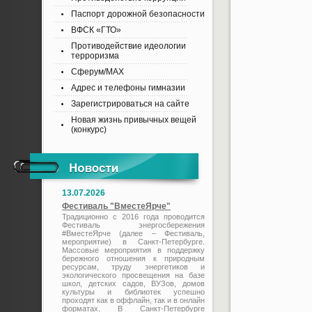
Паспорт дорожной безопасности
ВФСК «ГТО»
Противодействие идеологии
терроризма
Сферум/MAX
Адрес и телефоны гимназии
Зарегистрироваться на сайте
Новая жизнь привычных вещей
(конкурс)
13.07.2026
Фестиваль "ВместеЯрче"
Традиционно с 2016 года проводится
Фестиваль энергосбережения
#ВместеЯрче (далее – Фестиваль,
мероприятие) в Санкт-Петербурге.
Массовые мероприятия в поддержку
бережного отношения к природным
ресурсам, труду энергетиков и
экологического просвещения на базе
школ, детских садов, ВУЗов, домов
культуры и библиотек успешно
проходят как в оффлайн, так и в онлайн
форматах. В Санкт-Петербурге