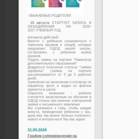
УВАЖАЕМЫЕ РОДИТЕЛИ!
15 августа
СТАРТУЕТ ЗАПИСЬ В
ОБЪЕДИНЕНИЯ НА 2026-
2027 УЧЕБНЫЙ ГОД.
Алгоритм действий:
Вместе с ребёнком ознакомиться с
перечнем кружков и секций, которые
предлагает ОДОД нашей школы,
согласовать с ребенком выбор
кружков.
Подать заявку на портале "Навигатор
дополнительного образования"
Дождаться получения статуса: "заявка
одобрена" (заявка на портале
рассматривается от 3 до 5 рабочих
дней).
Заявление на зачисление и согласие на
обработку фото и видео из файлов
принести в школу
Обратите внимание - ребенок
считается зачисленным на обучение в
ОДОД только при наличии электронной
заявки и письменного заявления
Мы стремимся к тому, чтобы каждая
минута, проведенная ребенком у нас,
дала ему как можно больше полезного,
нового и интересного! Мы вас ждем!
31.05.2026
График сопровождения на