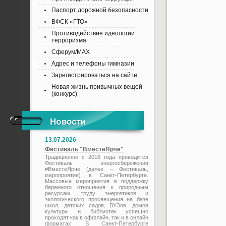
Паспорт дорожной безопасности
ВФСК «ГТО»
Противодействие идеологии
терроризма
Сферум/MAX
Адрес и телефоны гимназии
Зарегистрироваться на сайте
Новая жизнь привычных вещей
(конкурс)
13.07.2026
Фестиваль "ВместеЯрче"
Традиционно с 2016 года проводится
Фестиваль энергосбережения
#ВместеЯрче (далее – Фестиваль,
мероприятие) в Санкт-Петербурге.
Массовые мероприятия в поддержку
бережного отношения к природным
ресурсам, труду энергетиков и
экологического просвещения на базе
школ, детских садов, ВУЗов, домов
культуры и библиотек успешно
проходят как в оффлайн, так и в онлайн
форматах. В Санкт-Петербурге