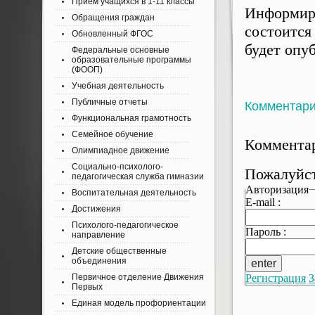
Приём учащихся в 1-11 классы
Информир
Обращения граждан
состоится
Обновленный ФГОС
будет опуб
Федеральные основные
образовательные программы
(ФООП)
Учебная деятельность
Публичные отчеты
Комментар
Функциональная грамотность
Семейное обучение
Комментар
Олимпиадное движение
Социально-психолого-
Пожалуйст
педагогическая служба гимназии
Авторизация
Воспитательная деятельность
E-mail :
Достижения
Психолого-педагогическое
Пароль :
направление
Детские общественные
объединения
Регистрация
З
Первичное отделение Движения
Первых
Единая модель профориентации