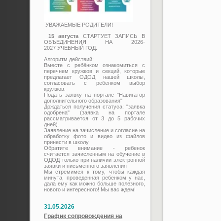
УВАЖАЕМЫЕ РОДИТЕЛИ!
15 августа
СТАРТУЕТ ЗАПИСЬ В
ОБЪЕДИНЕНИЯ НА 2026-
2027 УЧЕБНЫЙ ГОД.
Алгоритм действий:
Вместе с ребёнком ознакомиться с
перечнем кружков и секций, которые
предлагает ОДОД нашей школы,
согласовать с ребенком выбор
кружков.
Подать заявку на портале "Навигатор
дополнительного образования"
Дождаться получения статуса: "заявка
одобрена" (заявка на портале
рассматривается от 3 до 5 рабочих
дней).
Заявление на зачисление и согласие на
обработку фото и видео из файлов
принести в школу
Обратите внимание - ребенок
считается зачисленным на обучение в
ОДОД только при наличии электронной
заявки и письменного заявления
Мы стремимся к тому, чтобы каждая
минута, проведенная ребенком у нас,
дала ему как можно больше полезного,
нового и интересного! Мы вас ждем!
31.05.2026
График сопровождения на