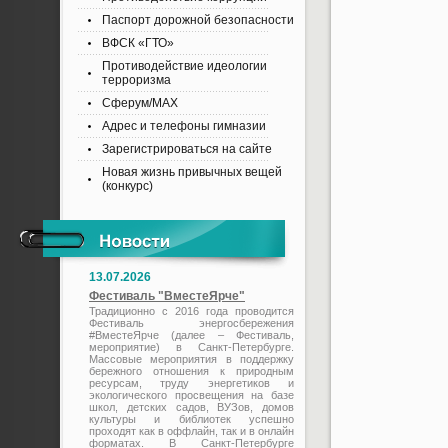
Паспорт дорожной безопасности
ВФСК «ГТО»
Противодействие идеологии
терроризма
Сферум/MAX
Адрес и телефоны гимназии
Зарегистрироваться на сайте
Новая жизнь привычных вещей
(конкурс)
13.07.2026
Фестиваль "ВместеЯрче"
Традиционно с 2016 года проводится
Фестиваль энергосбережения
#ВместеЯрче (далее – Фестиваль,
мероприятие) в Санкт-Петербурге.
Массовые мероприятия в поддержку
бережного отношения к природным
ресурсам, труду энергетиков и
экологического просвещения на базе
школ, детских садов, ВУЗов, домов
культуры и библиотек успешно
проходят как в оффлайн, так и в онлайн
форматах. В Санкт-Петербурге