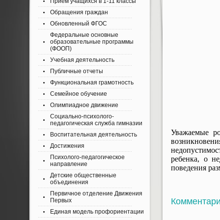
Приём учащихся в 1-11 классы
Обращения граждан
Обновленный ФГОС
Федеральные основные
образовательные программы
(ФООП)
Учебная деятельность
Публичные отчеты
Функциональная грамотность
Семейное обучение
Олимпиадное движение
Социально-психолого-
педагогическая служба гимназии
Уважаемые ро
Воспитательная деятельность
возникновен
Достижения
недопустимос
Психолого-педагогическое
ребенка, о н
направление
поведения раз
Детские общественные
объединения
Первичное отделение Движения
Комментар
Первых
Единая модель профориентации