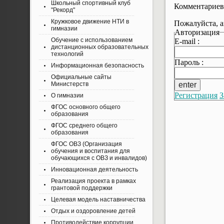
Школьный спортивный клуб
Комментариев
"Рекорд"
Кружковое движение НТИ в
Пожалуйста, а
гимназии
Авторизация
Обучение с использованием
E-mail :
дистанционных образовательных
технологий
Пароль :
Информационная безопасность
Официальные сайты
Министерств
Регистрация
З
О гимназии
ФГОС основного общего
образования
ФГОС среднего общего
образования
ФГОС ОВЗ (Организация
обучения и воспитания для
обучающихся с ОВЗ и инвалидов)
Инновационная деятельность
Реализация проекта в рамках
грантовой поддержки
Целевая модель наставничества
Отдых и оздоровление детей
Противодействие коррупции