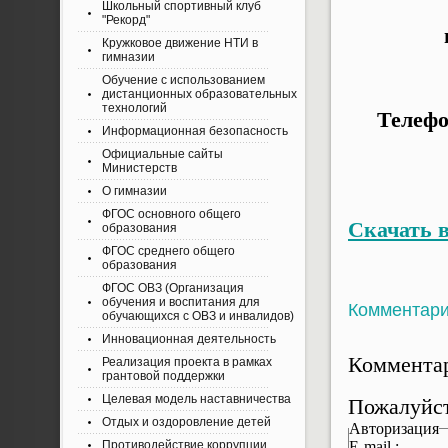
Школьный спортивный клуб
"Рекорд"
Кружковое движение НТИ в
гимназии
Обучение с использованием
дистанционных образовательных
технологий
Телефо
Информационная безопасность
Официальные сайты
Министерств
О гимназии
ФГОС основного общего
Скачать в
образования
ФГОС среднего общего
образования
ФГОС ОВЗ (Организация
обучения и воспитания для
Комментар
обучающихся с ОВЗ и инвалидов)
Инновационная деятельность
Комментар
Реализация проекта в рамках
грантовой поддержки
Целевая модель наставничества
Пожалуйст
Отдых и оздоровление детей
Авторизация
E-mail :
Противодействие коррупции