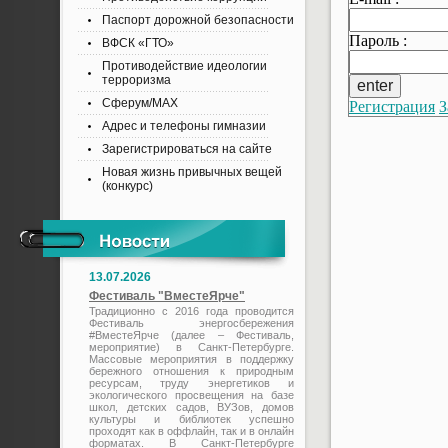
Паспорт дорожной безопасности
Пароль :
ВФСК «ГТО»
Противодействие идеологии
терроризма
Сферум/MAX
Регистрация
З
Адрес и телефоны гимназии
Зарегистрироваться на сайте
Новая жизнь привычных вещей
(конкурс)
13.07.2026
Фестиваль "ВместеЯрче"
Традиционно с 2016 года проводится
Фестиваль энергосбережения
#ВместеЯрче (далее – Фестиваль,
мероприятие) в Санкт-Петербурге.
Массовые мероприятия в поддержку
бережного отношения к природным
ресурсам, труду энергетиков и
экологического просвещения на базе
школ, детских садов, ВУЗов, домов
культуры и библиотек успешно
проходят как в оффлайн, так и в онлайн
форматах. В Санкт-Петербурге