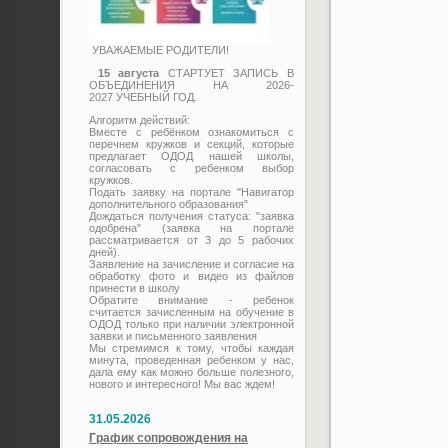
УВАЖАЕМЫЕ РОДИТЕЛИ!
15 августа
СТАРТУЕТ ЗАПИСЬ В
ОБЪЕДИНЕНИЯ НА 2026-
2027 УЧЕБНЫЙ ГОД.
Алгоритм действий:
Вместе с ребёнком ознакомиться с
перечнем кружков и секций, которые
предлагает ОДОД нашей школы,
согласовать с ребенком выбор
кружков.
Подать заявку на портале "Навигатор
дополнительного образования"
Дождаться получения статуса: "заявка
одобрена" (заявка на портале
рассматривается от 3 до 5 рабочих
дней).
Заявление на зачисление и согласие на
обработку фото и видео из файлов
принести в школу
Обратите внимание - ребенок
считается зачисленным на обучение в
ОДОД только при наличии электронной
заявки и письменного заявления
Мы стремимся к тому, чтобы каждая
минута, проведенная ребенком у нас,
дала ему как можно больше полезного,
нового и интересного! Мы вас ждем!
31.05.2026
График сопровождения на