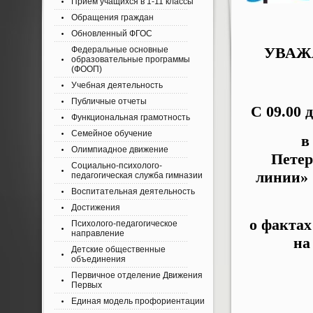
Приём учащихся в 1-11 классы
Обращения граждан
Обновленный ФГОС
УВАЖ
Федеральные основные
образовательные программы
(ФООП)
Учебная деятельность
Публичные отчеты
С 09.00 
Функциональная грамотность
Семейное обучение
в
Олимпиадное движение
Петер
Социально-психолого-
линии»
педагогическая служба гимназии
Воспитательная деятельность
Достижения
о фактах
Психолого-педагогическое
направление
на
Детские общественные
объединения
Первичное отделение Движения
Первых
Единая модель профориентации