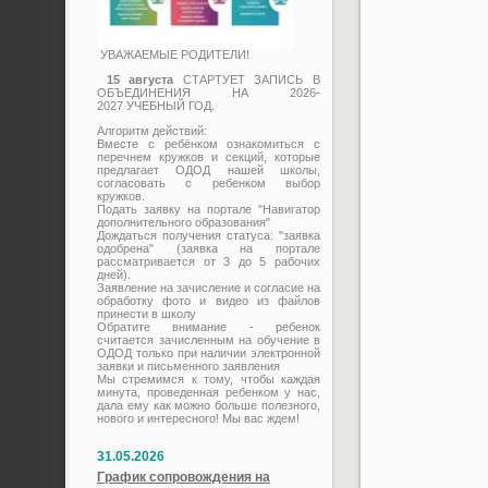
УВАЖАЕМЫЕ РОДИТЕЛИ!
15 августа
СТАРТУЕТ ЗАПИСЬ В
ОБЪЕДИНЕНИЯ НА 2026-
2027 УЧЕБНЫЙ ГОД.
Алгоритм действий:
Вместе с ребёнком ознакомиться с
перечнем кружков и секций, которые
предлагает ОДОД нашей школы,
согласовать с ребенком выбор
кружков.
Подать заявку на портале "Навигатор
дополнительного образования"
Дождаться получения статуса: "заявка
одобрена" (заявка на портале
рассматривается от 3 до 5 рабочих
дней).
Заявление на зачисление и согласие на
обработку фото и видео из файлов
принести в школу
Обратите внимание - ребенок
считается зачисленным на обучение в
ОДОД только при наличии электронной
заявки и письменного заявления
Мы стремимся к тому, чтобы каждая
минута, проведенная ребенком у нас,
дала ему как можно больше полезного,
нового и интересного! Мы вас ждем!
31.05.2026
График сопровождения на