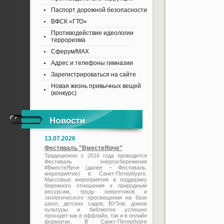
Паспорт дорожной безопасности
ВФСК «ГТО»
Противодействие идеологии
терроризма
Сферум/MAX
Адрес и телефоны гимназии
Зарегистрироваться на сайте
Новая жизнь привычных вещей
(конкурс)
13.07.2026
Фестиваль "ВместеЯрче"
Традиционно с 2016 года проводится
Фестиваль энергосбережения
#ВместеЯрче (далее – Фестиваль,
мероприятие) в Санкт-Петербурге.
Массовые мероприятия в поддержку
бережного отношения к природным
ресурсам, труду энергетиков и
экологического просвещения на базе
школ, детских садов, ВУЗов, домов
культуры и библиотек успешно
проходят как в оффлайн, так и в онлайн
форматах. В Санкт-Петербурге