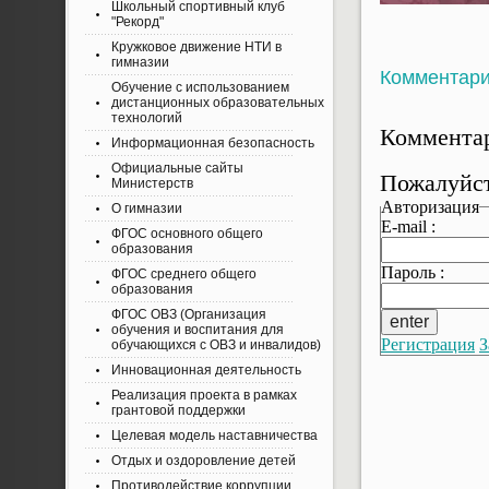
Школьный спортивный клуб
"Рекорд"
Кружковое движение НТИ в
гимназии
Комментар
Обучение с использованием
дистанционных образовательных
технологий
Комментар
Информационная безопасность
Официальные сайты
Пожалуйст
Министерств
Авторизация
О гимназии
E-mail :
ФГОС основного общего
образования
Пароль :
ФГОС среднего общего
образования
ФГОС ОВЗ (Организация
обучения и воспитания для
Регистрация
З
обучающихся с ОВЗ и инвалидов)
Инновационная деятельность
Реализация проекта в рамках
грантовой поддержки
Целевая модель наставничества
Отдых и оздоровление детей
Противодействие коррупции