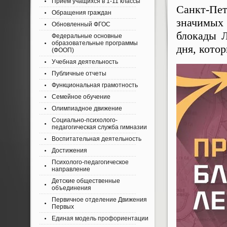
Приём учащихся в 1-11 классы
Санкт-Пе
Обращения граждан
значимых
Обновленный ФГОС
блокады Л
Федеральные основные
образовательные программы
дня, кото
(ФООП)
Учебная деятельность
Публичные отчеты
Функциональная грамотность
Семейное обучение
Олимпиадное движение
Социально-психолого-
педагогическая служба гимназии
Воспитательная деятельность
Достижения
Психолого-педагогическое
направление
Детские общественные
объединения
Первичное отделение Движения
Первых
Единая модель профориентации