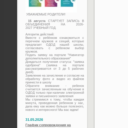
УВАЖАЕМЫЕ РОДИТЕЛИ!
15 августа
СТАРТУЕТ ЗАПИСЬ В
ОБЪЕДИНЕНИЯ НА 2026-
2027 УЧЕБНЫЙ ГОД.
Алгоритм действий:
Вместе с ребёнком ознакомиться с
перечнем кружков и секций, которые
предлагает ОДОД нашей школы,
согласовать с ребенком выбор
кружков.
Подать заявку на портале "Навигатор
дополнительного образования"
Дождаться получения статуса: "заявка
одобрена" (заявка на портале
рассматривается от 3 до 5 рабочих
дней).
Заявление на зачисление и согласие на
обработку фото и видео из файлов
принести в школу
Обратите внимание - ребенок
считается зачисленным на обучение в
ОДОД только при наличии электронной
заявки и письменного заявления
Мы стремимся к тому, чтобы каждая
минута, проведенная ребенком у нас,
дала ему как можно больше полезного,
нового и интересного! Мы вас ждем!
31.05.2026
График сопровождения на