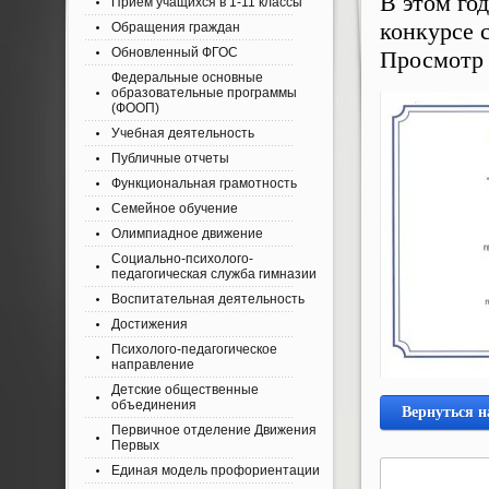
В этом го
Приём учащихся в 1-11 классы
конкурсе 
Обращения граждан
Обновленный ФГОС
Просмотр
Федеральные основные
образовательные программы
(ФООП)
Учебная деятельность
Публичные отчеты
Функциональная грамотность
Семейное обучение
Олимпиадное движение
Социально-психолого-
педагогическая служба гимназии
Воспитательная деятельность
Достижения
Психолого-педагогическое
направление
Детские общественные
объединения
Вернуться н
Первичное отделение Движения
Первых
Единая модель профориентации