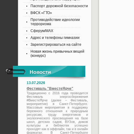
Паспорт дорожной безопасности
ВФСК «ГТО»
Противодействие идеологии
терроризма
Сферум/MAX
Адрес и телефоны гимназии
Зарегистрироваться на сайте
Новая жизнь привычных вещей
(конкурс)
13.07.2026
Фестиваль "ВместеЯрче"
Традиционно с 2016 года проводится
Фестиваль энергосбережения
#ВместеЯрче (далее – Фестиваль,
мероприятие) в Санкт-Петербурге.
Массовые мероприятия в поддержку
бережного отношения к природным
ресурсам, труду энергетиков и
экологического просвещения на базе
школ, детских садов, ВУЗов, домов
культуры и библиотек успешно
проходят как в оффлайн, так и в онлайн
форматах. В Санкт-Петербурге