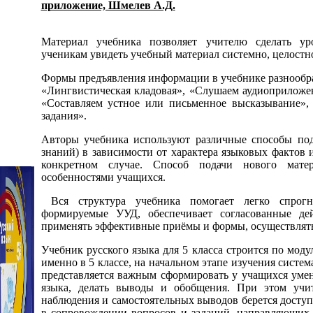
приложение, Шмелев А.Д.
Материал учебника позволяет учителю сделать ур
ученикам увидеть учебный материал системно, целостн
Формы предъявления информации в учебнике разнообраз
«Лингвистическая кладовая», «Слушаем аудиоприложе
«Составляем устное или письменное высказывание»,
задания».
Авторы учебника используют различные способы под
знаний) в зависимости от характера языковых фактов 
конкретном случае. Способ подачи нового матер
особенностями учащихся.
Вся структура учебника помогает легко спрогно
формируемые УУД, обеспечивает согласованные де
применять эффективные приёмы и формы, осуществлять
Учебник русского языка для 5 класса строится по моду
именно в 5 классе, на начальном этапе изучения систем
представляется важным сформировать у учащихся умен
языка, делать выводы и обобщения. При этом учит
наблюдения и самостоятельных выводов берется досту
в сопровождении вопросов и заданий, направляющих 