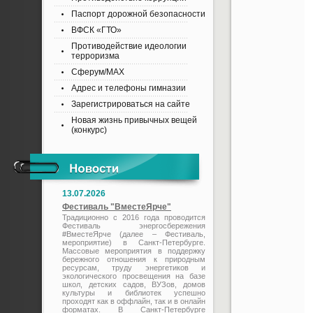
Паспорт дорожной безопасности
ВФСК «ГТО»
Противодействие идеологии
терроризма
Сферум/MAX
Адрес и телефоны гимназии
Зарегистрироваться на сайте
Новая жизнь привычных вещей
(конкурс)
13.07.2026
Фестиваль "ВместеЯрче"
Традиционно с 2016 года проводится
Фестиваль энергосбережения
#ВместеЯрче (далее – Фестиваль,
мероприятие) в Санкт-Петербурге.
Массовые мероприятия в поддержку
бережного отношения к природным
ресурсам, труду энергетиков и
экологического просвещения на базе
школ, детских садов, ВУЗов, домов
культуры и библиотек успешно
проходят как в оффлайн, так и в онлайн
форматах. В Санкт-Петербурге