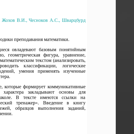
 Жохов В.И., Чесноков А.С., Шварцбурд
тодики преподавания математики.
иеся овладевают базовым понятийным
о, геометрическая фигура, уравнение,
 математическим текстом (анализировать,
оводить классификации, логические
рждений, умения применять изученные
тера.
пе, которые формирует коммуникативные
о характера закладывают основы для
школе. В тексте имеются ссылки на
ческий тренажер». Введение в книгу
жей, образцов выполнения заданий,
чении.