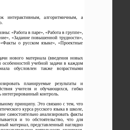
ок интерактивным, алгоритмичным, а
о.
ны: «Работа в паре», «Работа в группе»,
ние», «Задание повышенной трудности»,
 «Факты о русском языке», «Проектные
ачи нового материала (введения новых
и особенностей учебной задачи в каждом
иала обусловлен также возрастными
зировать планируемые результаты и
йствия учителя и обучающихся, гибко
 интегрированный контроль.
льному принципу. Это связано с тем, что
атического курса русского языка в школе,
ие самостоятельно анализировать факты
ывается и то обстоятельство, что для
пный материал, представленный наглядно
познавательную деятельность учащихся.