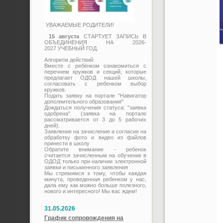
УВАЖАЕМЫЕ РОДИТЕЛИ!
15 августа
СТАРТУЕТ ЗАПИСЬ В
ОБЪЕДИНЕНИЯ НА 2026-
2027 УЧЕБНЫЙ ГОД.
Алгоритм действий:
Вместе с ребёнком ознакомиться с
перечнем кружков и секций, которые
предлагает ОДОД нашей школы,
согласовать с ребенком выбор
кружков.
Подать заявку на портале "Навигатор
дополнительного образования"
Дождаться получения статуса: "заявка
одобрена" (заявка на портале
рассматривается от 3 до 5 рабочих
дней).
Заявление на зачисление и согласие на
обработку фото и видео из файлов
принести в школу
Обратите внимание - ребенок
считается зачисленным на обучение в
ОДОД только при наличии электронной
заявки и письменного заявления
Мы стремимся к тому, чтобы каждая
минута, проведенная ребенком у нас,
дала ему как можно больше полезного,
нового и интересного! Мы вас ждем!
31.05.2026
График сопровождения на