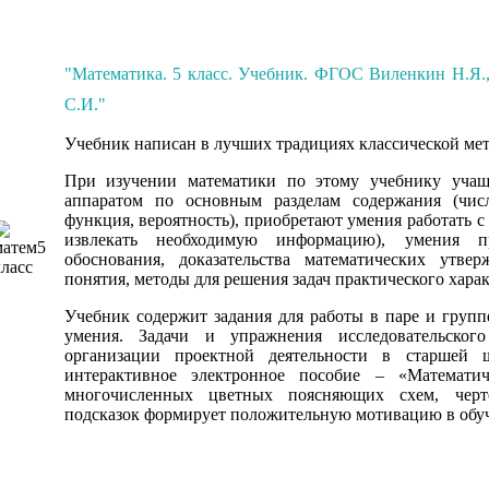
"Математика. 5 класс. Учебник. ФГОС
Виленкин Н.Я.,
С.И."
Учебник написан в лучших традициях классической ме
При изучении математики по этому учебнику учащ
аппаратом по основным разделам содержания (числ
функция, вероятность), приобретают умения работать с
извлекать необходимую информацию), умения пр
обоснования, доказательства математических утве
понятия, методы для решения задач практического харак
Учебник содержит задания для работы в паре и груп
умения. Задачи и упражнения исследовательског
организации проектной деятельности в старшей 
интерактивное электронное пособие – «Математи
многочисленных цветных поясняющих схем, черте
подсказок формирует положительную мотивацию в обу