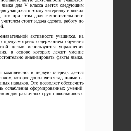
 языка для V класса дается следующим
 для учащихся к этому материалу и вывод
, что при этом доля самостоятельности
учителем стоит задача сделать работу по
й.
навательной активности учащихся, на
то предусмотрено содержанием обучения
той целью используются упражнения
ания, в основе которых лежит умение
стоятельно анализировать факты языка,
 комплексно: в первую очередь дается
иалом, которое дополняется заданиями на
иных навыков. Это позволяет обеспечить
ень ослабления сформированных умений.
ания для различных групп школьников с