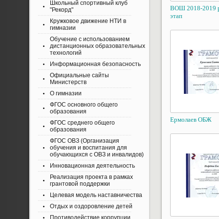
Школьный спортивный клуб
ВОШ 2018-2019 
"Рекорд"
этап
Кружковое движение НТИ в
гимназии
Обучение с использованием
дистанционных образовательных
технологий
Информационная безопасность
Официальные сайты
Министерств
О гимназии
ФГОС основного общего
образования
Ермолаев ОБЖ
ФГОС среднего общего
образования
ФГОС ОВЗ (Организация
обучения и воспитания для
обучающихся с ОВЗ и инвалидов)
Инновационная деятельность
Реализация проекта в рамках
грантовой поддержки
Целевая модель наставничества
Отдых и оздоровление детей
Противодействие коррупции