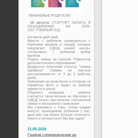
УВАЖАЕМЫЕ РОДИТЕЛИ!
15 августа
СТАРТУЕТ ЗАПИСЬ В
ОБЪЕДИНЕНИЯ НА 2026-
2027 УЧЕБНЫЙ ГОД.
Алгоритм действий:
Вместе с ребёнком ознакомиться с
перечнем кружков и секций, которые
предлагает ОДОД нашей школы,
согласовать с ребенком выбор
кружков.
Подать заявку на портале "Навигатор
дополнительного образования"
Дождаться получения статуса: "заявка
одобрена" (заявка на портале
рассматривается от 3 до 5 рабочих
дней).
Заявление на зачисление и согласие на
обработку фото и видео из файлов
принести в школу
Обратите внимание - ребенок
считается зачисленным на обучение в
ОДОД только при наличии электронной
заявки и письменного заявления
Мы стремимся к тому, чтобы каждая
минута, проведенная ребенком у нас,
дала ему как можно больше полезного,
нового и интересного! Мы вас ждем!
31.05.2026
График сопровождения на