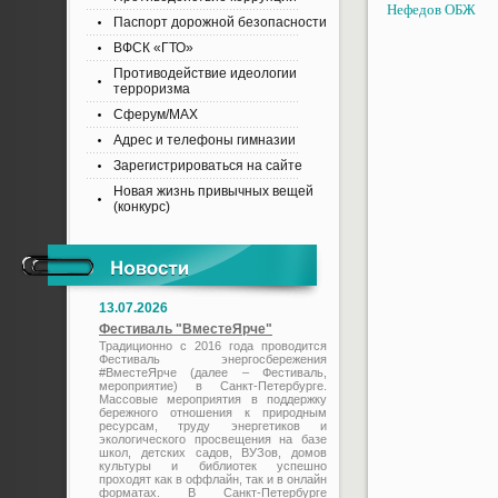
Нефедов ОБЖ
Паспорт дорожной безопасности
ВФСК «ГТО»
Противодействие идеологии
терроризма
Сферум/MAX
Адрес и телефоны гимназии
Зарегистрироваться на сайте
Новая жизнь привычных вещей
(конкурс)
13.07.2026
Фестиваль "ВместеЯрче"
Традиционно с 2016 года проводится
Фестиваль энергосбережения
#ВместеЯрче (далее – Фестиваль,
мероприятие) в Санкт-Петербурге.
Массовые мероприятия в поддержку
бережного отношения к природным
ресурсам, труду энергетиков и
экологического просвещения на базе
школ, детских садов, ВУЗов, домов
культуры и библиотек успешно
проходят как в оффлайн, так и в онлайн
форматах. В Санкт-Петербурге