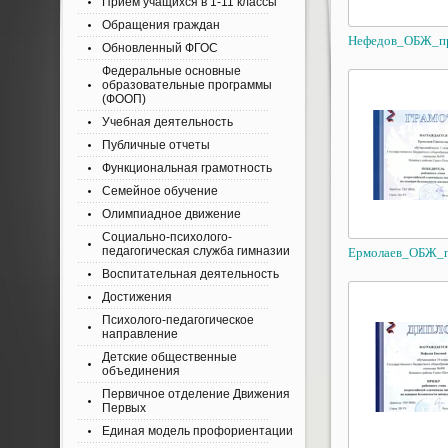
Приём учащихся в 1-11 классы
Обращения граждан
Нефедов_ОБЖ_п
Обновленный ФГОС
Федеральные основные
образовательные программы
(ФООП)
Учебная деятельность
Публичные отчеты
Функциональная грамотность
Семейное обучение
Олимпиадное движение
Социально-психолого-
педагогическая служба гимназии
Ермолаев_ОБЖ_п
Воспитательная деятельность
Достижения
Психолого-педагогическое
направление
Детские общественные
объединения
Первичное отделение Движения
Первых
Единая модель профориентации