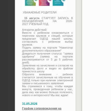
УВАЖАЕМЫЕ РОДИТЕЛИ!
15 августа
СТАРТУЕТ ЗАПИСЬ В
ОБЪЕДИНЕНИЯ НА 2026-
2027 УЧЕБНЫЙ ГОД.
Алгоритм действий:
Вместе с ребёнком ознакомиться с
перечнем кружков и секций, которые
предлагает ОДОД нашей школы,
согласовать с ребенком выбор
кружков.
Подать заявку на портале "Навигатор
дополнительного образования"
Дождаться получения статуса: "заявка
одобрена" (заявка на портале
рассматривается от 3 до 5 рабочих
дней).
Заявление на зачисление и согласие на
обработку фото и видео из файлов
принести в школу
Обратите внимание - ребенок
считается зачисленным на обучение в
ОДОД только при наличии электронной
заявки и письменного заявления
Мы стремимся к тому, чтобы каждая
минута, проведенная ребенком у нас,
дала ему как можно больше полезного,
нового и интересного! Мы вас ждем!
31.05.2026
График сопровождения на