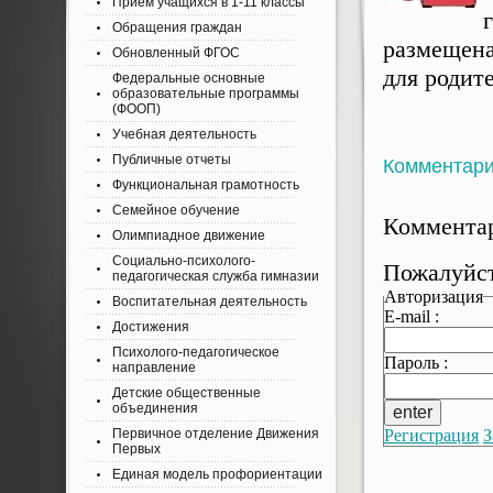
Приём учащихся в 1-11 классы
Обращения граждан
размещена
Обновленный ФГОС
для родите
Федеральные основные
образовательные программы
(ФООП)
Учебная деятельность
Публичные отчеты
Комментар
Функциональная грамотность
Семейное обучение
Комментар
Олимпиадное движение
Социально-психолого-
Пожалуйст
педагогическая служба гимназии
Авторизация
Воспитательная деятельность
E-mail :
Достижения
Психолого-педагогическое
Пароль :
направление
Детские общественные
объединения
Регистрация
З
Первичное отделение Движения
Первых
Единая модель профориентации