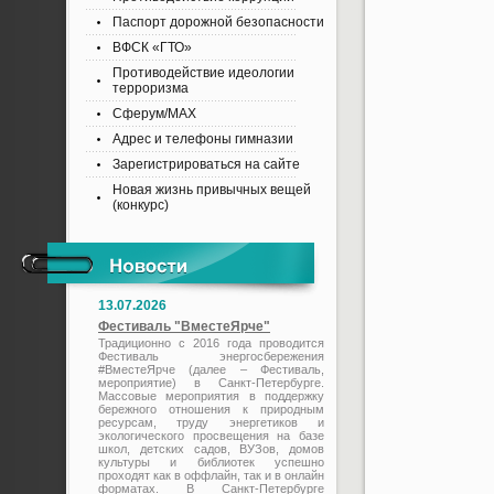
Паспорт дорожной безопасности
ВФСК «ГТО»
Противодействие идеологии
терроризма
Сферум/MAX
Адрес и телефоны гимназии
Зарегистрироваться на сайте
Новая жизнь привычных вещей
(конкурс)
13.07.2026
Фестиваль "ВместеЯрче"
Традиционно с 2016 года проводится
Фестиваль энергосбережения
#ВместеЯрче (далее – Фестиваль,
мероприятие) в Санкт-Петербурге.
Массовые мероприятия в поддержку
бережного отношения к природным
ресурсам, труду энергетиков и
экологического просвещения на базе
школ, детских садов, ВУЗов, домов
культуры и библиотек успешно
проходят как в оффлайн, так и в онлайн
форматах. В Санкт-Петербурге