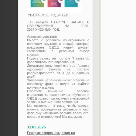
УВАЖАЕМЫЕ РОДИТЕЛИ!
15 августа
СТАРТУЕТ ЗАПИСЬ В
ОБЪЕДИНЕНИЯ НА 2026-
2027 УЧЕБНЫЙ ГОД.
Алгоритм действий:
Вместе с ребёнком ознакомиться с
перечнем кружков и секций, которые
предлагает ОДОД нашей школы,
согласовать с ребенком выбор
кружков.
Подать заявку на портале "Навигатор
дополнительного образования"
Дождаться получения статуса: "заявка
одобрена" (заявка на портале
рассматривается от 3 до 5 рабочих
дней).
Заявление на зачисление и согласие на
обработку фото и видео из файлов
принести в школу
Обратите внимание - ребенок
считается зачисленным на обучение в
ОДОД только при наличии электронной
заявки и письменного заявления
Мы стремимся к тому, чтобы каждая
минута, проведенная ребенком у нас,
дала ему как можно больше полезного,
нового и интересного! Мы вас ждем!
31.05.2026
График сопровождения на