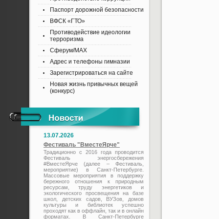
Паспорт дорожной безопасности
ВФСК «ГТО»
Противодействие идеологии
терроризма
Сферум/MAX
Адрес и телефоны гимназии
Зарегистрироваться на сайте
Новая жизнь привычных вещей
(конкурс)
13.07.2026
Фестиваль "ВместеЯрче"
Традиционно с 2016 года проводится
Фестиваль энергосбережения
#ВместеЯрче (далее – Фестиваль,
мероприятие) в Санкт-Петербурге.
Массовые мероприятия в поддержку
бережного отношения к природным
ресурсам, труду энергетиков и
экологического просвещения на базе
школ, детских садов, ВУЗов, домов
культуры и библиотек успешно
проходят как в оффлайн, так и в онлайн
форматах. В Санкт-Петербурге