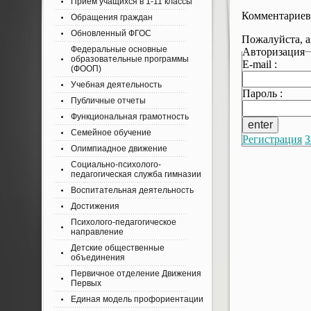
Приём учащихся в 1-11 классы
Комментариев
Обращения граждан
Обновленный ФГОС
Пожалуйста, а
Федеральные основные
Авторизация
образовательные программы
E-mail :
(ФООП)
Учебная деятельность
Пароль :
Публичные отчеты
Функциональная грамотность
Семейное обучение
Регистрация
З
Олимпиадное движение
Социально-психолого-
педагогическая служба гимназии
Воспитательная деятельность
Достижения
Психолого-педагогическое
направление
Детские общественные
объединения
Первичное отделение Движения
Первых
Единая модель профориентации