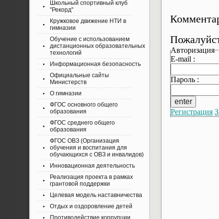
Школьный спортивный клуб
"Рекорд"
Комментар
Кружковое движение НТИ в
гимназии
Пожалуйст
Обучение с использованием
дистанционных образовательных
Авторизация
технологий
E-mail :
Информационная безопасность
Официальные сайты
Пароль :
Министерств
О гимназии
ФГОС основного общего
Регистрация
З
образования
ФГОС среднего общего
образования
ФГОС ОВЗ (Организация
обучения и воспитания для
обучающихся с ОВЗ и инвалидов)
Инновационная деятельность
Реализация проекта в рамках
грантовой поддержки
Целевая модель наставничества
Отдых и оздоровление детей
Противодействие коррупции