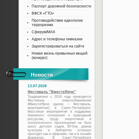
Паспорт дорожной безопасности
ВФСК «ГТО»
Противодействие идеологии
терроризма
Сферум/MAX
Адрес и телефоны гимназии
Зарегистрироваться на сайте
Новая жизнь привычных вещей
(конкурс)
13.07.2026
Фестиваль "ВместеЯрче"
Традиционно с 2016 года проводится
Фестиваль энергосбережения
#ВместеЯрче (далее – Фестиваль,
мероприятие) в Санкт-Петербурге.
Массовые мероприятия в поддержку
бережного отношения к природным
ресурсам, труду энергетиков и
экологического просвещения на базе
школ, детских садов, ВУЗов, домов
культуры и библиотек успешно
проходят как в оффлайн, так и в онлайн
форматах. В Санкт-Петербурге