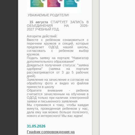
УВАЖАЕМЫЕ РОДИТЕЛИ!
15 августа
СТАРТУЕТ ЗАПИСЬ В
ОБЪЕДИНЕНИЯ НА 2026-
2027 УЧЕБНЫЙ ГОД.
Алгоритм действий:
Вместе с ребёнком ознакомиться с
перечнем кружков и секций, которые
предлагает ОДОД нашей школы,
согласовать с ребенком выбор
кружков.
Подать заявку на портале "Навигатор
дополнительного образования"
Дождаться получения статуса: "заявка
одобрена" (заявка на портале
рассматривается от 3 до 5 рабочих
дней).
Заявление на зачисление и согласие на
обработку фото и видео из файлов
принести в школу
Обратите внимание - ребенок
считается зачисленным на обучение в
ОДОД только при наличии электронной
заявки и письменного заявления
Мы стремимся к тому, чтобы каждая
минута, проведенная ребенком у нас,
дала ему как можно больше полезного,
нового и интересного! Мы вас ждем!
31.05.2026
График сопровождения на