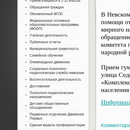
Приём учащихся в 1-11 классы
Обращения граждан
В Невском
Обновленный ФГОС
помощи от
Федеральные основные
образовательные программы
мирного н
(ФООП)
Учебная деятельность
обращение
Публичные отчеты
комитета 
Функциональная грамотность
народной 
Семейное обучение
Олимпиадное движение
Прием гум
Социально-психолого-
педагогическая служба гимназии
улица Седо
Воспитательная деятельность
«Комплекс
Достижения
населения
Психолого-педагогическое
направление
Информаци
Детские общественные
объединения
Первичное отделение Движения
Первых
Комментар
Единая модель профориентации