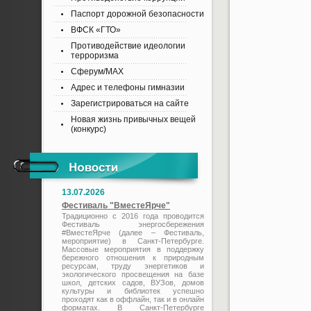
Паспорт дорожной безопасности
ВФСК «ГТО»
Противодействие идеологии
терроризма
Сферум/MAX
Адрес и телефоны гимназии
Зарегистрироваться на сайте
Новая жизнь привычных вещей
(конкурс)
13.07.2026
Фестиваль "ВместеЯрче"
Традиционно с 2016 года проводится
Фестиваль энергосбережения
#ВместеЯрче (далее – Фестиваль,
мероприятие) в Санкт-Петербурге.
Массовые мероприятия в поддержку
бережного отношения к природным
ресурсам, труду энергетиков и
экологического просвещения на базе
школ, детских садов, ВУЗов, домов
культуры и библиотек успешно
проходят как в оффлайн, так и в онлайн
форматах. В Санкт-Петербурге