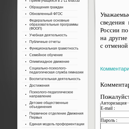
Приём учащихся в 1-11 классы
Обращения граждан
Уважаем
Обновленный ФГОС
Федеральные основные
сведения
образовательные программы
(ФООП)
России по
Учебная деятельность
на другие
Публичные отчеты
с отменой
Функциональная грамотность
Семейное обучение
Олимпиадное движение
Комментар
Социально-психолого-
педагогическая служба гимназии
Воспитательная деятельность
Комментар
Достижения
Психолого-педагогическое
Пожалуйст
направление
Авторизация
Детские общественные
объединения
E-mail :
Первичное отделение Движения
Первых
Пароль :
Единая модель профориентации