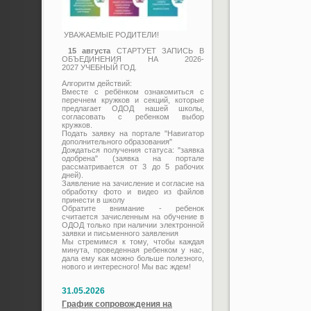
УВАЖАЕМЫЕ РОДИТЕЛИ!
15 августа
СТАРТУЕТ ЗАПИСЬ В
ОБЪЕДИНЕНИЯ НА 2026-
2027 УЧЕБНЫЙ ГОД.
Алгоритм действий:
Вместе с ребёнком ознакомиться с
перечнем кружков и секций, которые
предлагает ОДОД нашей школы,
согласовать с ребенком выбор
кружков.
Подать заявку на портале "Навигатор
дополнительного образования"
Дождаться получения статуса: "заявка
одобрена" (заявка на портале
рассматривается от 3 до 5 рабочих
дней).
Заявление на зачисление и согласие на
обработку фото и видео из файлов
принести в школу
Обратите внимание - ребенок
считается зачисленным на обучение в
ОДОД только при наличии электронной
заявки и письменного заявления
Мы стремимся к тому, чтобы каждая
минута, проведенная ребенком у нас,
дала ему как можно больше полезного,
нового и интересного! Мы вас ждем!
31.05.2026
График сопровождения на