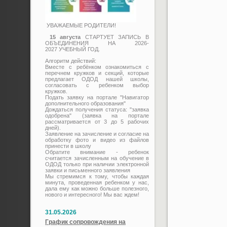
УВАЖАЕМЫЕ РОДИТЕЛИ!
15 августа
СТАРТУЕТ ЗАПИСЬ В
ОБЪЕДИНЕНИЯ НА 2026-
2027 УЧЕБНЫЙ ГОД.
Алгоритм действий:
Вместе с ребёнком ознакомиться с
перечнем кружков и секций, которые
предлагает ОДОД нашей школы,
согласовать с ребенком выбор
кружков.
Подать заявку на портале "Навигатор
дополнительного образования"
Дождаться получения статуса: "заявка
одобрена" (заявка на портале
рассматривается от 3 до 5 рабочих
дней).
Заявление на зачисление и согласие на
обработку фото и видео из файлов
принести в школу
Обратите внимание - ребенок
считается зачисленным на обучение в
ОДОД только при наличии электронной
заявки и письменного заявления
Мы стремимся к тому, чтобы каждая
минута, проведенная ребенком у нас,
дала ему как можно больше полезного,
нового и интересного! Мы вас ждем!
31.05.2026
График сопровождения на