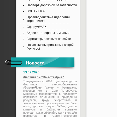
Паспорт дорожной безопасности
ВФСК «ГТО»
Противодействие идеологии
терроризма
Сферум/MAX
Адрес и телефоны гимназии
Зарегистрироваться на сайте
Новая жизнь привычных вещей
(конкурс)
13.07.2026
Фестиваль "ВместеЯрче"
Традиционно с 2016 года проводится
Фестиваль энергосбережения
#ВместеЯрче (далее – Фестиваль,
мероприятие) в Санкт-Петербурге.
Массовые мероприятия в поддержку
бережного отношения к природным
ресурсам, труду энергетиков и
экологического просвещения на базе
школ, детских садов, ВУЗов, домов
культуры и библиотек успешно
проходят как в оффлайн, так и в онлайн
форматах. В Санкт-Петербурге