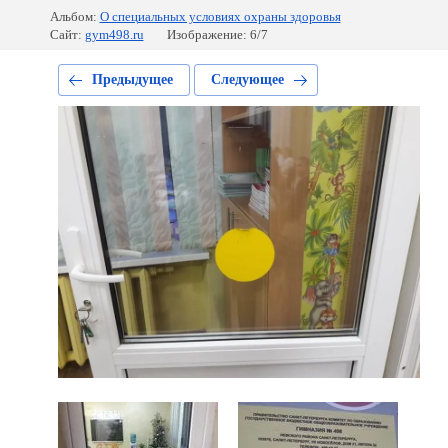
Альбом:
О специальных условиях охраны здоровья
Сайт:
gym498.ru
Изображение: 6/7
Предыдущее
Следующее